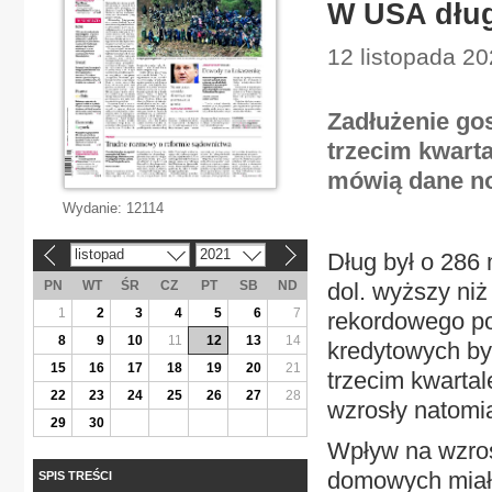
W USA dług
12 listopada 20
Zadłużenie g
trzecim kwarta
mówią dane no
Wydanie:
12114
listopad
2021
Dług był o 286 
«
»
PN
WT
ŚR
CZ
PT
SB
ND
dol. wyższy niż
1
2
3
4
5
6
7
rekordowego po
8
9
10
11
12
13
14
kredytowych by
15
16
17
18
19
20
21
trzecim kwartal
22
23
24
25
26
27
28
wzrosły natomia
29
30
Wpływ na wzros
domowych miał
SPIS TREŚCI