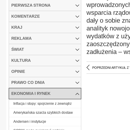
wprowadzonych
PIERWSZA STRONA
wsparcia rządo
KOMENTARZE
dały o sobie z
analityk nowojo
KRAJ
wydatków z uży
REKLAMA
zaoszczędzonyc
ŚWIAT
zadłużenia – w
KULTURA
POPRZEDNI ARTYKUŁ Z
OPINIE
PRAWO CO DNIA
EKONOMIA I RYNEK
Inflacja i stopy: spojrzenie z zewnątrz
Amerykańska szarża szybkich dostaw
Andersen i instytucje