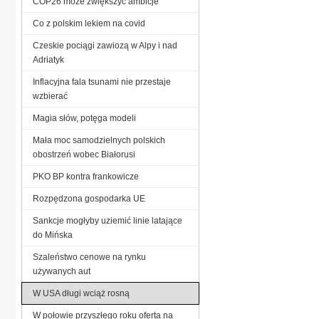
COP26 może zwiększyć ambicje
Co z polskim lekiem na covid
Czeskie pociągi zawiozą w Alpy i nad
Adriatyk
Inflacyjna fala tsunami nie przestaje
wzbierać
Magia słów, potęga modeli
Mała moc samodzielnych polskich
obostrzeń wobec Białorusi
PKO BP kontra frankowicze
Rozpędzona gospodarka UE
Sankcje mogłyby uziemić linie latające
do Mińska
Szaleństwo cenowe na rynku
używanych aut
W USA długi wciąż rosną
W połowie przyszłego roku oferta na