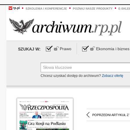
SZKOLENIA I KONFERENCJE
POZNAJ NASZE PRODUKTY
E-SKLE
Prawo
Ekonomia i biznes
SZUKAJ W:
Chcesz uzyskać dostęp do archiwum?
Zobacz ofertę
POPRZEDNI ARTYKUŁ Z