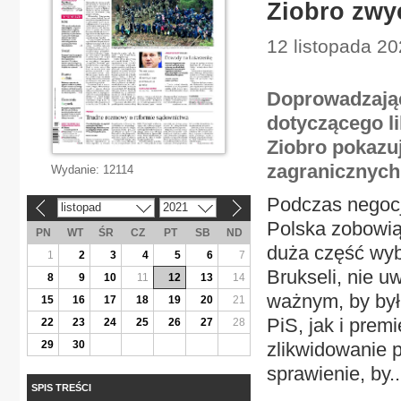
Ziobro zwy
12 listopada 20
Doprowadzając
dotyczącego li
Ziobro pokazuj
zagranicznych,
Wydanie:
12114
Podczas negoc
listopad
2021
«
»
Polska zobowiąz
PN
WT
ŚR
CZ
PT
SB
ND
duża część wy
1
2
3
4
5
6
7
Brukseli, nie u
8
9
10
11
12
13
14
ważnym, by był
15
16
17
18
19
20
21
PiS, jak i premi
22
23
24
25
26
27
28
29
30
zlikwidowanie 
sprawienie, by..
SPIS TREŚCI