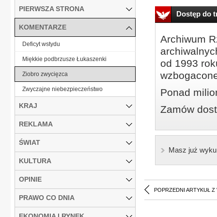
PIERWSZA STRONA
Dostęp do tr
KOMENTARZE
Archiwum Rz
Deficyt wstydu
archiwalnyc
Miękkie podbrzusze Łukaszenki
od 1993 roku
wzbogacone
Ziobro zwycięzca
Zwyczajne niebezpieczeństwo
Ponad milio
KRAJ
Zamów dostę
REKLAMA
ŚWIAT
Masz już wyku
KULTURA
OPINIE
POPRZEDNI ARTYKUŁ Z
PRAWO CO DNIA
EKONOMIA I RYNEK