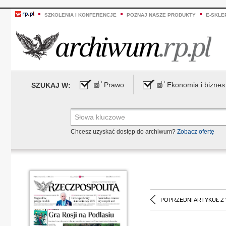
SZKOLENIA I KONFERENCJE
POZNAJ NASZE PRODUKTY
E-SKLE
Prawo
Ekonomia i biznes
SZUKAJ W:
Chcesz uzyskać dostęp do archiwum?
Zobacz ofertę
POPRZEDNI ARTYKUŁ Z