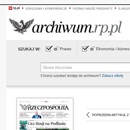
SZKOLENIA I KONFERENCJE
POZNAJ NASZE PRODUKTY
E-SKLE
Prawo
Ekonomia i biznes
SZUKAJ W:
Chcesz uzyskać dostęp do archiwum?
Zobacz ofertę
POPRZEDNI ARTYKUŁ Z