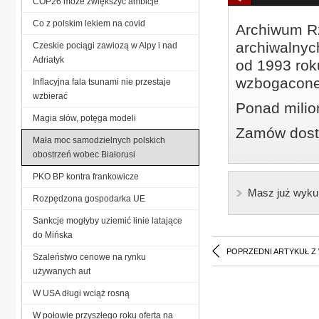
COP26 może zwiększyć ambicje
Co z polskim lekiem na covid
Archiwum Rz
archiwalnyc
Czeskie pociągi zawiozą w Alpy i nad
Adriatyk
od 1993 roku
wzbogacone
Inflacyjna fala tsunami nie przestaje
wzbierać
Ponad milio
Magia słów, potęga modeli
Zamów dostę
Mała moc samodzielnych polskich
obostrzeń wobec Białorusi
PKO BP kontra frankowicze
Masz już wyku
Rozpędzona gospodarka UE
Sankcje mogłyby uziemić linie latające
do Mińska
POPRZEDNI ARTYKUŁ Z
Szaleństwo cenowe na rynku
używanych aut
W USA długi wciąż rosną
W połowie przyszłego roku oferta na