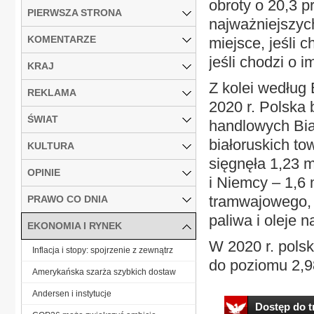
obroty o 20,3 p
PIERWSZA STRONA
najważniejszyc
KOMENTARZE
miejsce, jeśli c
jeśli chodzi o i
KRAJ
Z kolei według 
REKLAMA
2020 r. Polska
ŚWIAT
handlowych Bia
białoruskich t
KULTURA
sięgnęła 1,23 m
OPINIE
i Niemcy – 1,6 
tramwajowego, 
PRAWO CO DNIA
paliwa i oleje 
EKONOMIA I RYNEK
W 2020 r. polsk
Inflacja i stopy: spojrzenie z zewnątrz
do poziomu 2,98
Amerykańska szarża szybkich dostaw
Andersen i instytucje
Dostęp do tr