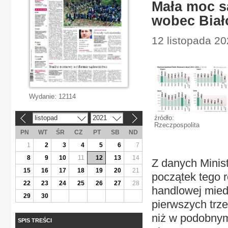
Mała moc s
wobec Biał
12 listopada 20
Wydanie:
12114
listopad
2021
źródło:
«
»
Rzeczpospolita
PN
WT
ŚR
CZ
PT
SB
ND
1
2
3
4
5
6
7
8
9
10
11
12
13
14
Z danych Minist
15
16
17
18
19
20
21
początek tego 
22
23
24
25
26
27
28
handlowej miedz
29
30
pierwszych trze
niż w podobnym 
SPIS TREŚCI