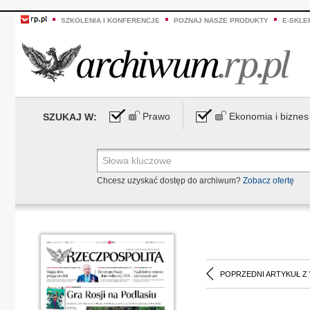
SZKOLENIA I KONFERENCJE
POZNAJ NASZE PRODUKTY
E-SKLE
Prawo
Ekonomia i biznes
SZUKAJ W:
Chcesz uzyskać dostęp do archiwum?
Zobacz ofertę
POPRZEDNI ARTYKUŁ Z