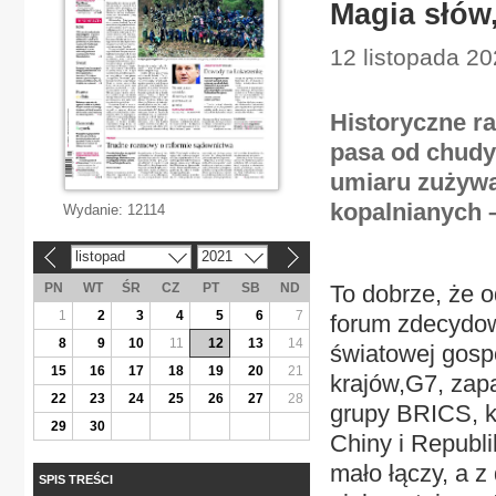
Magia słów
12 listopada 20
Historyczne ra
pasa od chudyc
umiaru zużywa
kopalnianych –
Wydanie:
12114
listopad
2021
«
»
PN
WT
ŚR
CZ
PT
SB
ND
To dobrze, że o
1
2
3
4
5
6
7
forum zdecydowa
8
9
10
11
12
13
14
światowej gosp
15
16
17
18
19
20
21
krajów,G7, zapa
22
23
24
25
26
27
28
grupy BRICS, kt
29
30
Chiny i Republi
mało łączy, a z
SPIS TREŚCI