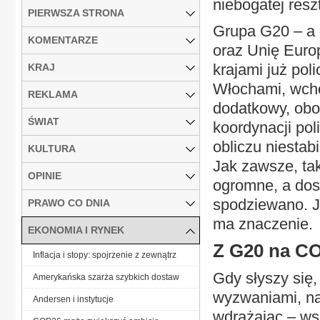
niebogatej resz
PIERWSZA STRONA
Grupa G20 – a 
KOMENTARZE
oraz Unię Euro
krajami już pol
KRAJ
Włochami, wcho
REKLAMA
dodatkowy, obo
ŚWIAT
koordynacji pol
obliczu niestab
KULTURA
Jak zawsze, ta
OPINIE
ogromne, a dost
spodziewano. J
PRAWO CO DNIA
ma znaczenie.
EKONOMIA I RYNEK
Z G20 na C
Inflacja i stopy: spojrzenie z zewnątrz
Gdy słyszy się,
Amerykańska szarża szybkich dostaw
wyzwaniami, nad
Andersen i instytucje
wdrażając – ws