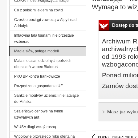
COP26 może zwiększyć ambicje
Wymaga to wizji
Co z polskim lekiem na covid
Czeskie pociągi zawiozą w Alpy i nad
Dostęp do tr
Adriatyk
Inflacyjna fala tsunami nie przestaje
Archiwum Rz
wzbierać
archiwalnyc
Magia słów, potęga modeli
od 1993 roku
Mała moc samodzielnych polskich
wzbogacone
obostrzeń wobec Białorusi
Ponad milio
PKO BP kontra frankowicze
Zamów dostę
Rozpędzona gospodarka UE
Sankcje mogłyby uziemić linie latające
do Mińska
Szaleństwo cenowe na rynku
Masz już wyku
używanych aut
W USA długi wciąż rosną
W połowie przyszłego roku oferta na
POPRZEDNI ARTYKUŁ Z