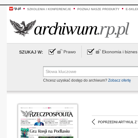
SZKOLENIA I KONFERENCJE
POZNAJ NASZE PRODUKTY
E-SKLE
Prawo
Ekonomia i biznes
SZUKAJ W:
Chcesz uzyskać dostęp do archiwum?
Zobacz ofertę
POPRZEDNI ARTYKUŁ Z