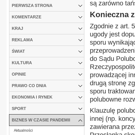
są zarówno tań
PIERWSZA STRONA
Konieczna z
KOMENTARZE
Zgodnie z art. 
KRAJ
ugody jest dop
REKLAMA
sporu wynikają
przeprowadzeni
ŚWIAT
do Sądu Polubo
KULTURA
Rzeczypospolit
prowadzącej in
OPINIE
drugą stronę z
PRAWO CO DNIA
sporu traktowa
EKONOMIA I RYNEK
polubowne rozw
SPORT
Klauzulę polub
innej (np. kon
BIZNES W CZASIE PANDEMII
zawierana prze
Aktualności
Przesłanką sko