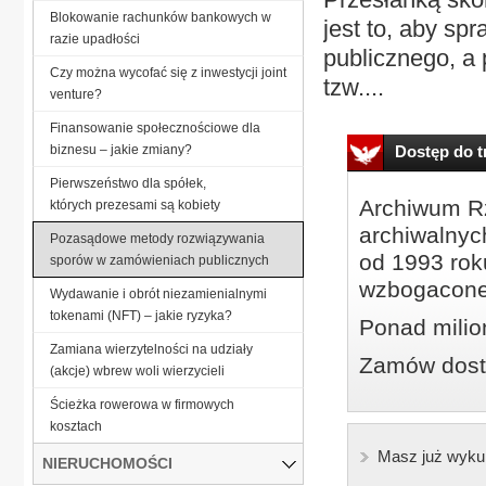
Blokowanie rachunków bankowych w
jest to, aby s
razie upadłości
publicznego, a 
Czy można wycofać się z inwestycji joint
tzw....
venture?
Finansowanie społecznościowe dla
biznesu – jakie zmiany?
Dostęp do tr
Pierwszeństwo dla spółek,
Archiwum Rz
których prezesami są kobiety
archiwalnyc
Pozasądowe metody rozwiązywania
od 1993 roku
sporów w zamówieniach publicznych
wzbogacone
Wydawanie i obrót niezamienialnymi
tokenami (NFT) – jakie ryzyka?
Ponad milio
Zamiana wierzytelności na udziały
Zamów dostę
(akcje) wbrew woli wierzycieli
Ścieżka rowerowa w firmowych
kosztach
Masz już wyku
NIERUCHOMOŚCI