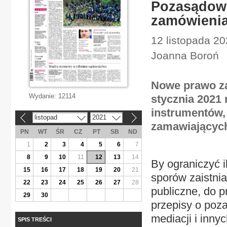
Pozasądow
zamówienia
12 listopada 20
Joanna Boroń
Nowe prawo za
Wydanie:
12114
stycznia 2021
instrumentów, 
listopad
2021
«
»
zamawiającyc
PN
WT
ŚR
CZ
PT
SB
ND
1
2
3
4
5
6
7
8
9
10
11
12
13
14
By ograniczyć 
15
16
17
18
19
20
21
sporów zaistnia
22
23
24
25
26
27
28
publiczne, do 
29
30
przepisy o po
mediacji i inn
SPIS TREŚCI