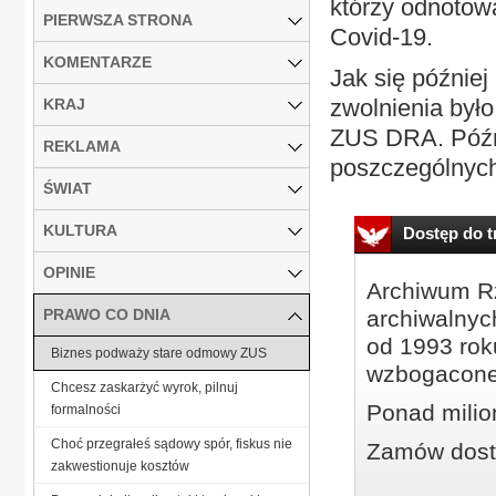
którzy odnotow
PIERWSZA STRONA
Covid-19.
KOMENTARZE
Jak się później
zwolnienia było
KRAJ
ZUS DRA. Późni
REKLAMA
poszczególnych 
ŚWIAT
KULTURA
Dostęp do tr
OPINIE
Archiwum Rz
PRAWO CO DNIA
archiwalnyc
od 1993 roku
Biznes podważy stare odmowy ZUS
wzbogacone
Chcesz zaskarżyć wyrok, pilnuj
Ponad milio
formalności
Choć przegrałeś sądowy spór, fiskus nie
Zamów dostę
zakwestionuje kosztów