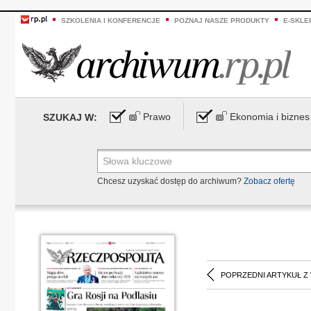
SZKOLENIA I KONFERENCJE
POZNAJ NASZE PRODUKTY
E-SKLE
Prawo
Ekonomia i biznes
SZUKAJ W:
Chcesz uzyskać dostęp do archiwum?
Zobacz ofertę
POPRZEDNI ARTYKUŁ Z