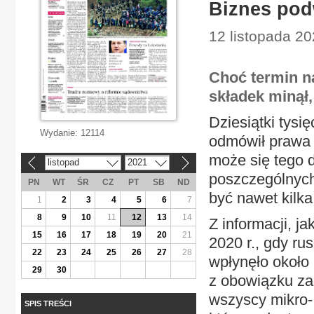
Biznes po
12 listopada 2
Choć termin n
składek minął,
Dziesiątki tys
Wydanie:
12114
odmówił prawa 
może się tego
listopad
2021
«
»
poszczególnych
PN
WT
ŚR
CZ
PT
SB
ND
być nawet kilka
1
2
3
4
5
6
7
8
9
10
11
12
13
14
Z informacji, j
15
16
17
18
19
20
21
2020 r., gdy ru
22
23
24
25
26
27
28
wpłynęło około
29
30
z obowiązku zap
wszyscy mikro- 
SPIS TREŚCI