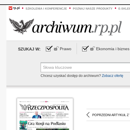
SZKOLENIA I KONFERENCJE
POZNAJ NASZE PRODUKTY
E-SKLE
Prawo
Ekonomia i biznes
SZUKAJ W:
Chcesz uzyskać dostęp do archiwum?
Zobacz ofertę
POPRZEDNI ARTYKUŁ Z