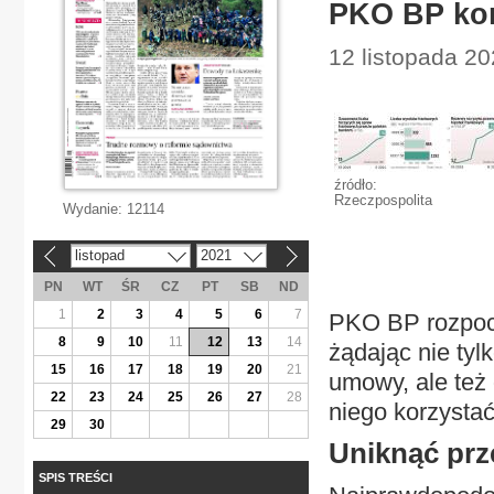
PKO BP kon
12 listopada 20
źródło:
Rzeczpospolita
Wydanie:
12114
listopad
2021
«
»
PN
WT
ŚR
CZ
PT
SB
ND
1
2
3
4
5
6
7
PKO BP rozpocz
8
9
10
11
12
13
14
żądając nie tyl
15
16
17
18
19
20
21
umowy, ale też o
22
23
24
25
26
27
28
niego korzystać
29
30
Uniknąć prz
SPIS TREŚCI