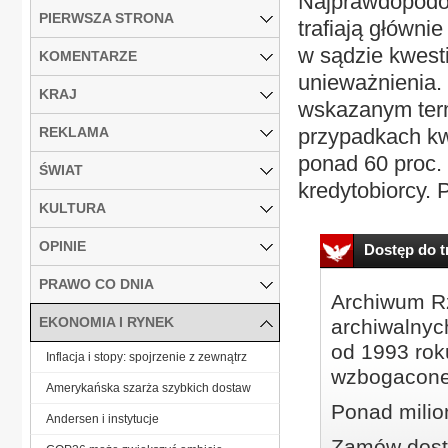
Najprawdopodob
PIERWSZA STRONA
trafiają główni
w sądzie kwest
KOMENTARZE
unieważnienia. 
KRAJ
wskazanym term
REKLAMA
przypadkach kw
ponad 60 proc.
ŚWIAT
kredytobiorcy. 
KULTURA
OPINIE
Dostęp do tr
PRAWO CO DNIA
Archiwum Rz
EKONOMIA I RYNEK
archiwalnyc
od 1993 roku
Inflacja i stopy: spojrzenie z zewnątrz
wzbogacone
Amerykańska szarża szybkich dostaw
Ponad milio
Andersen i instytucje
Zamów dostę