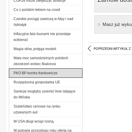
COP26 może zwiększyć ambicje
Co z polskim lekiem na covid
Czeskie pociągi zawiozą w Alpy i nad
Masz już wyku
Adriatyk
Inflacyjna fala tsunami nie przestaje
wzbierać
Magia słów, potęga modeli
POPRZEDNI ARTYKUŁ Z
Mała moc samodzielnych polskich
obostrzeń wobec Białorusi
PKO BP kontra frankowicze
Rozpędzona gospodarka UE
Sankcje mogłyby uziemić linie latające
do Mińska
Szaleństwo cenowe na rynku
używanych aut
W USA długi wciąż rosną
W połowie przyszłego roku oferta na