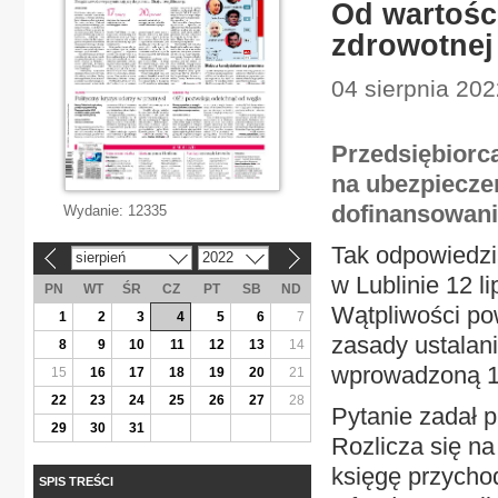
Od wartości
zdrowotnej
04 sierpnia 202
Przedsiębiorc
na ubezpiecze
dofinansowanie
Wydanie:
12335
Tak odpowiedzi
sierpień
2022
«
»
w Lublinie 12 l
PN
WT
ŚR
CZ
PT
SB
ND
Wątpliwości po
1
2
3
4
5
6
7
zasady ustalan
8
9
10
11
12
13
14
wprowadzoną 13
15
16
17
18
19
20
21
22
23
24
25
26
27
28
Pytanie zadał p
29
30
31
Rozlicza się n
księgę przycho
SPIS TREŚCI