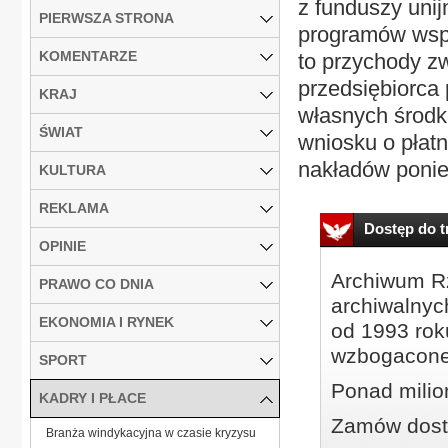
z funduszy uni
PIERWSZA STRONA
programów wspó
KOMENTARZE
to przychody z
przedsiębiorca 
KRAJ
własnych środk
ŚWIAT
wniosku o płat
nakładów ponie
KULTURA
REKLAMA
Dostęp do tr
OPINIE
Archiwum Rz
PRAWO CO DNIA
archiwalnyc
EKONOMIA I RYNEK
od 1993 roku
wzbogacone
SPORT
Ponad milio
KADRY I PŁACE
Zamów dostę
Branża windykacyjna w czasie kryzysu