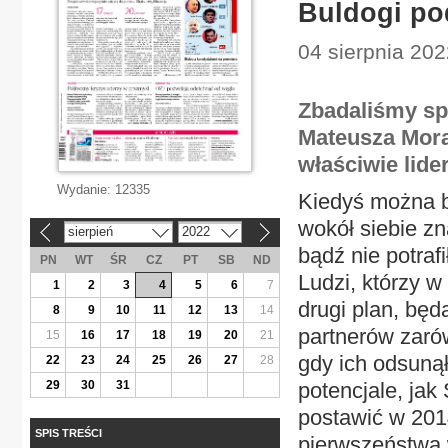
Buldogi po
04 sierpnia 20
Zbadaliśmy sp
Mateusza Mora
właściwie lide
Wydanie:
12335
Kiedyś można b
wokół siebie zn
sierpień
2022
«
»
bądź nie potraf
PN
WT
ŚR
CZ
PT
SB
ND
Ludzi, którzy w
1
2
3
4
5
6
7
drugi plan, będ
8
9
10
11
12
13
14
partnerów zarów
15
16
17
18
19
20
21
gdy ich odsunął
22
23
24
25
26
27
28
29
30
31
potencjale, jak
postawić w 2014
SPIS TREŚCI
pierwszeństwa 