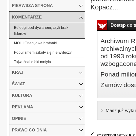
PIERWSZA STRONA
Kopacz....
KOMENTARZE
Dostęp do tr
Buldogi pod dywanem, czyli brak
liderów
Archiwum Rz
MOL i Orlen, dwa bratanki
archiwalnyc
Populizmem szkoły się nie wyleczy
od 1993 roku
Tajwański efekt motyla
wzbogacone
KRAJ
Ponad milio
ŚWIAT
Zamów dostę
KULTURA
REKLAMA
Masz już wyku
OPINIE
PRAWO CO DNIA
POPRZEDNI ARTYKUŁ Z