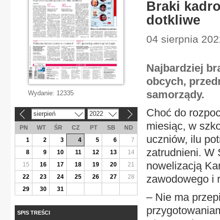
Braki kadr
dotkliwe
04 sierpnia 202
Najbardziej br
obcych, przed
samorządy.
Wydanie:
12335
Choć do rozpoc
sierpień
2022
«
»
miesiąc, w szko
PN
WT
ŚR
CZ
PT
SB
ND
uczniów, ilu po
1
2
3
4
5
6
7
zatrudnieni. W 
8
9
10
11
12
13
14
nowelizacją Ka
15
16
17
18
19
20
21
zawodowego i r
22
23
24
25
26
27
28
29
30
31
– Nie ma przepi
przygotowaniam
SPIS TREŚCI