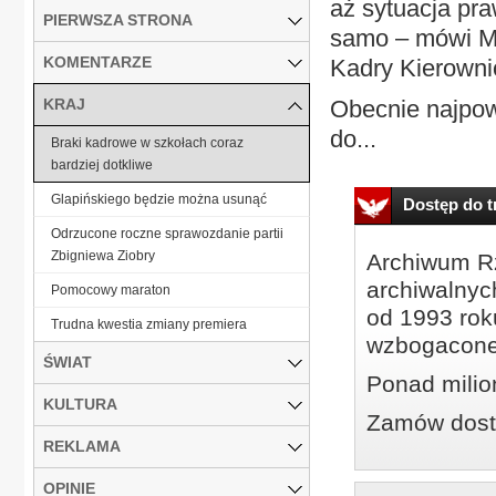
aż sytuacja pra
PIERWSZA STRONA
samo – mówi Ma
KOMENTARZE
Kadry Kierowni
KRAJ
Obecnie najpow
do...
Braki kadrowe w szkołach coraz
bardziej dotkliwe
Glapińskiego będzie można usunąć
Dostęp do tr
Odrzucone roczne sprawozdanie partii
Zbigniewa Ziobry
Archiwum Rz
archiwalnyc
Pomocowy maraton
od 1993 roku
Trudna kwestia zmiany premiera
wzbogacone
ŚWIAT
Ponad milio
KULTURA
Zamów dostę
REKLAMA
OPINIE