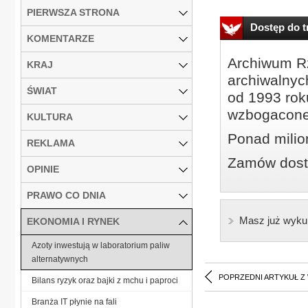
PIERWSZA STRONA
Dostęp do tr
KOMENTARZE
Archiwum Rz
KRAJ
archiwalnyc
ŚWIAT
od 1993 roku
wzbogacone
KULTURA
Ponad milio
REKLAMA
Zamów dostę
OPINIE
PRAWO CO DNIA
Masz już wyku
EKONOMIA I RYNEK
Azoty inwestują w laboratorium paliw
alternatywnych
POPRZEDNI ARTYKUŁ Z
Bilans ryzyk oraz bajki z mchu i paproci
Branża IT płynie na fali