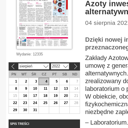
Azoty inwe
alternatyw
04 sierpnia 20
Dzięki nowej 
przeznaczone
Wydanie:
12335
Zakłady Azotow
umowę z gener
sierpień
2022
«
»
alternatywnych.
PN
WT
ŚR
CZ
PT
SB
ND
zrealizowany d
1
2
3
4
5
6
7
laboratorium o
8
9
10
11
12
13
14
W obiekcie, obo
15
16
17
18
19
20
21
fizykochemiczn
22
23
24
25
26
27
28
29
30
31
niezbędne zapl
– Laboratorium.
SPIS TREŚCI