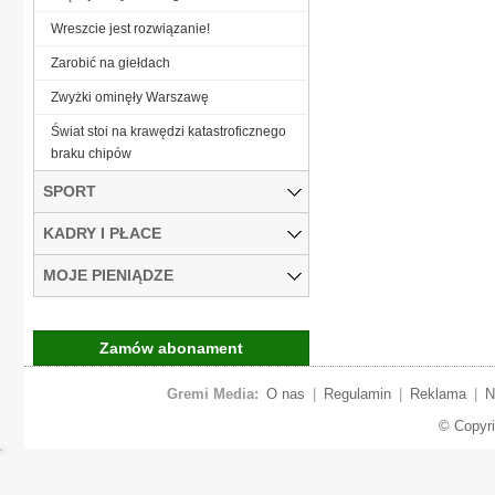
Wreszcie jest rozwiązanie!
Zarobić na giełdach
Zwyżki ominęły Warszawę
Świat stoi na krawędzi katastroficznego
braku chipów
SPORT
KADRY I PŁACE
MOJE PIENIĄDZE
Zamów abonament
Gremi Media:
O nas
|
Regulamin
|
Reklama
|
N
© Copyr