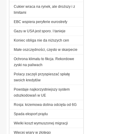
Cukier wraca na rynek, ale droższy i z
limitami
EBC wspiera peryferie eurostrefy
Gazu w USA jest sporo. I tanieje
Koniec obliga nie da niższych cen
Małe oszczędności, często w skarpecie
Ochrona klimatu to fikcja. Rekordowe
zyski na paliwach
Polacy zaczęli przyspieszać spłatę
swoich kredytów
Powstaje najkorzystniejszy system
odszkodowań w UE
Rosja: krzemowa dolina odcięta od 6G
Spada eksport prądu
Wielki koszt wymuszonej migracji
Więcej wiary w złotego