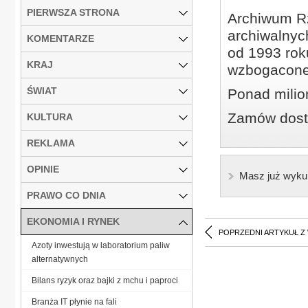
PIERWSZA STRONA
Archiwum Rz
archiwalnyc
KOMENTARZE
od 1993 roku
KRAJ
wzbogacone
ŚWIAT
Ponad milio
Zamów dostę
KULTURA
REKLAMA
OPINIE
Masz już wyku
PRAWO CO DNIA
EKONOMIA I RYNEK
POPRZEDNI ARTYKUŁ Z
Azoty inwestują w laboratorium paliw
alternatywnych
Bilans ryzyk oraz bajki z mchu i paproci
Branża IT płynie na fali