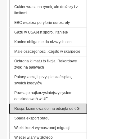
Cukier wraca na rynek, ale droższy i z
limitami
EBC wspiera peryferie eurostrefy
Gazu w USA jest sporo. I tanieje
Koniec obliga nie da niższych cen
Małe oszczędności, często w skarpecie
Ochrona klimatu to fikcja. Rekordowe
zyski na paliwach
Polacy zaczęli przyspieszać spłatę
swoich kredytów
Powstaje najkorzystniejszy system
odszkodowań w UE
Rosja: krzemowa dolina odcięta od 6G
Spada eksport prądu
Wielki koszt wymuszonej migracji
Więcej wiary w złotego