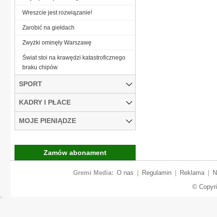
Wreszcie jest rozwiązanie!
Zarobić na giełdach
Zwyżki ominęły Warszawę
Świat stoi na krawędzi katastroficznego
braku chipów
SPORT
KADRY I PŁACE
MOJE PIENIĄDZE
Zamów abonament
Gremi Media:
O nas
|
Regulamin
|
Reklama
|
N
© Copyr