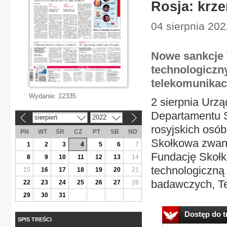
Rosja: krz
04 sierpnia 202
Nowe sankcje 
technologiczn
telekomunikacy
Wydanie:
12335
2 sierpnia Urzą
Departamentu S
sierpień
2022
«
»
rosyjskich osób
PN
WT
ŚR
CZ
PT
SB
ND
Skołkowa zwane
1
2
3
4
5
6
7
Fundację Skołk
8
9
10
11
12
13
14
technologiczną 
15
16
17
18
19
20
21
badawczych, Te
22
23
24
25
26
27
28
29
30
31
Dostęp do tr
SPIS TREŚCI