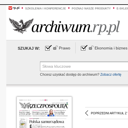
SZKOLENIA I KONFERENCJE
POZNAJ NASZE PRODUKTY
E-SKLE
Prawo
Ekonomia i biznes
SZUKAJ W:
Chcesz uzyskać dostęp do archiwum?
Zobacz ofertę
POPRZEDNI ARTYKUŁ Z