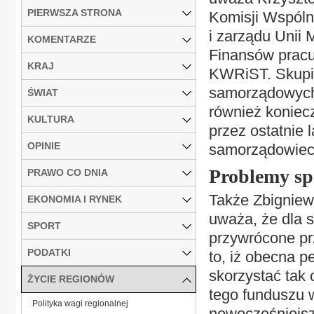
PIERWSZA STRONA
Komisji Wspóln
i zarządu Unii 
KOMENTARZE
Finansów pracu
KRAJ
KWRiST. Skupia
samorządowych,
ŚWIAT
również koniec
KULTURA
przez ostatnie 
OPINIE
samorządowiec
Problemy spo
PRAWO CO DNIA
Także Zbigniew
EKONOMIA I RYNEK
uważa, że dla 
SPORT
przywrócone pr
PODATKI
to, iż obecna p
skorzystać tak 
ŻYCIE REGIONÓW
tego funduszu 
Polityka wagi regionalnej
nowocześniejsz