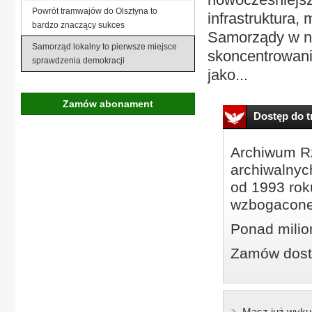
Powrót tramwajów do Olsztyna to
infrastruktura,
bardzo znaczący sukces
Samorządy w na
Samorząd lokalny to pierwsze miejsce
skoncentrowania
sprawdzenia demokracji
jako...
Zamów abonament
Dostęp do tr
Archiwum Rz
archiwalnyc
od 1993 roku
wzbogacone
Ponad milio
Zamów dostę
Masz już wyku