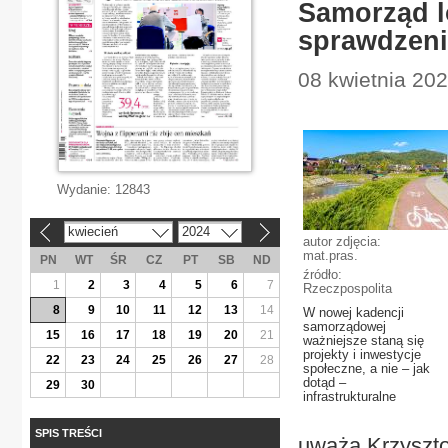
Samorząd l
sprawdzeni
08 kwietnia 20
Wydanie:
12843
kwiecień
2024
«
»
autor zdjęcia:
mat.pras.
PN
WT
ŚR
CZ
PT
SB
ND
źródło:
1
2
3
4
5
6
7
Rzeczpospolita
8
9
10
11
12
13
14
W nowej kadencji
samorządowej
15
16
17
18
19
20
21
ważniejsze staną się
projekty i inwestycje
22
23
24
25
26
27
28
społeczne, a nie – jak
dotąd –
29
30
infrastrukturalne
SPIS TREŚCI
uważa Krzyszto