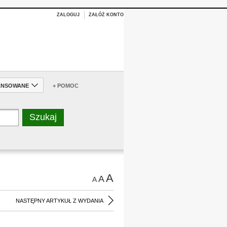
ZALOGUJ
ZAŁÓŻ KONTO
ANSOWANE
+ POMOC
A
A
A
NASTĘPNY ARTYKUŁ Z WYDANIA