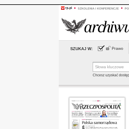
SZKOLENIA I KONFERENCJE
PO
Prawo
SZUKAJ W:
Chcesz uzyskać dostę