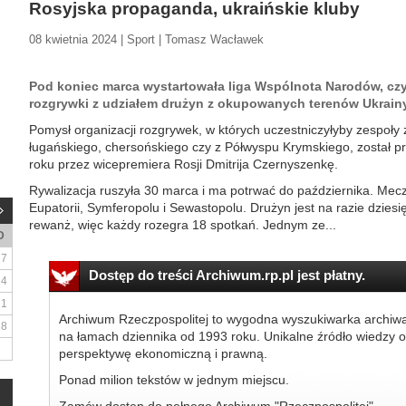
Rosyjska propaganda, ukraińskie kluby
08 kwietnia 2024 | Sport | Tomasz Wacławek
Pod koniec marca wystartowała liga Wspólnota Narodów, czy
rozgrywki z udziałem drużyn z okupowanych terenów Ukrainy
Pomysł organizacji rozgrywek, w których uczestniczyłyby zespoł
ługańskiego, chersońskiego czy z Półwyspu Krymskiego, został pr
roku przez wicepremiera Rosji Dmitrija Czernyszenkę.
Rywalizacja ruszyła 30 marca i ma potrwać do października. Mec
Eupatorii, Symferopolu i Sewastopolu. Drużyn jest na razie dzies
rewanż, więc każdy rozegra 18 spotkań. Jednym ze...
D
7
Dostęp do treści Archiwum.rp.pl jest płatny.
14
21
Archiwum Rzeczpospolitej to wygodna wyszukiwarka archiw
28
na łamach dziennika od 1993 roku. Unikalne źródło wiedzy o
perspektywę ekonomiczną i prawną.
Ponad milion tekstów w jednym miejscu.