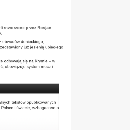
li stworzone przez Rosjan
.
y z obwodów donieckiego,
zedstawiony już jesienią ubiegłego
ze odbywają się na Krymie – w
ięć, obowiązuje system mecz i
alnych tekstów opublikowanych
 Polsce i świecie, wzbogacone o