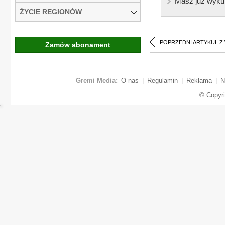
Masz już wyku
ŻYCIE REGIONÓW
POPRZEDNI ARTYKUŁ Z
Zamów abonament
Gremi Media:
O nas
|
Regulamin
|
Reklama
|
N
© Copyr