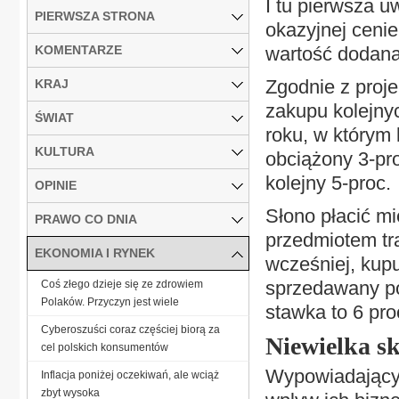
I tu pierwsza u
PIERWSZA STRONA
okazyjnej cenie
KOMENTARZE
wartość dodana
Zgodnie z proje
KRAJ
zakupu kolejnyc
ŚWIAT
roku, w którym 
KULTURA
obciążony 3-pro
kolejny 5-proc.
OPINIE
Słono płacić mi
PRAWO CO DNIA
przedmiotem tra
EKONOMIA I RYNEK
wcześniej, kupu
sprzedawany po
Coś złego dzieje się ze zdrowiem
Polaków. Przyczyn jest wiele
stawka to 6 pro
Cyberoszuści coraz częściej biorą za
Niewielka s
cel polskich konsumentów
Wypowiadający 
Inflacja poniżej oczekiwań, ale wciąż
zbyt wysoka