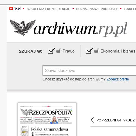
SZKOLENIA I KONFERENCJE
POZNAJ NASZE PRODUKTY
E-SKLE
Prawo
Ekonomia i biznes
SZUKAJ W:
Chcesz uzyskać dostęp do archiwum?
Zobacz ofertę
POPRZEDNI ARTYKUŁ Z