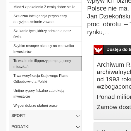
wpływ ich bizne
Polsce nie ma, 
Młodzi z pokolenia Z cenią dobre staże
Jan Dziekoński
Sztuczna inteligencja przyspieszy
decyzje o zmianie zawodu
proc. obrotu. –
rynku,...
Szukanie tych, którzy odmienią nasz
świat
Szybko rosnące biznesy na celowniku
Dostęp do tr
inwestorów
To wcale nie flipperzy pompują ceny
Archiwum Rz
mieszkań
archiwalnyc
Trwa weryfikacja Krajowego Planu
od 1993 roku
Odbudowy dla Polski
wzbogacone
Unijne rygory fiskalne zablokują
Ponad milio
inwestycje
Więcej dobrze płatnej pracy
Zamów dostę
SPORT
PODATKI