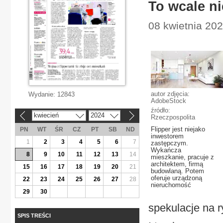
To wcale n
08 kwietnia 20
autor zdjęcia:
Wydanie:
12843
AdobeStock
źródło:
kwiecień
2024
«
»
Rzeczpospolita
Flipper jest niejako
PN
WT
ŚR
CZ
PT
SB
ND
inwestorem
1
2
3
4
5
6
7
zastępczym.
Wykańcza
8
9
10
11
12
13
14
mieszkanie, pracuje z
architektem, firmą
15
16
17
18
19
20
21
budowlaną. Potem
oferuje urządzoną
22
23
24
25
26
27
28
nieruchomość
29
30
spekulacje na r
SPIS TREŚCI