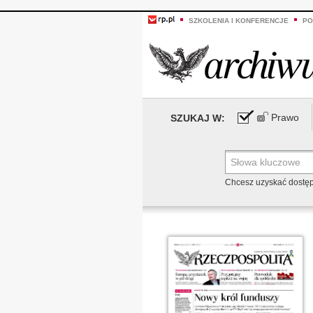
SZKOLENIA I KONFERENCJE
PO
Prawo
SZUKAJ W:
Chcesz uzyskać dostę