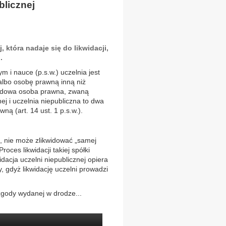
blicznej
 która nadaje się do likwidacji,
.
m i nauce (p.s.w.) uczelnia jest
 albo osobę prawną inną niż
ządowa osoba prawna, zwaną
znej i uczelnia niepubliczna to dwa
 (art. 14 ust. 1 p.s.w.).
a, nie może zlikwidować „samej
roces likwidacji takiej spółki
dacja uczelni niepublicznej opiera
 gdyż likwidację uczelni prowadzi
zgody wydanej w drodze...