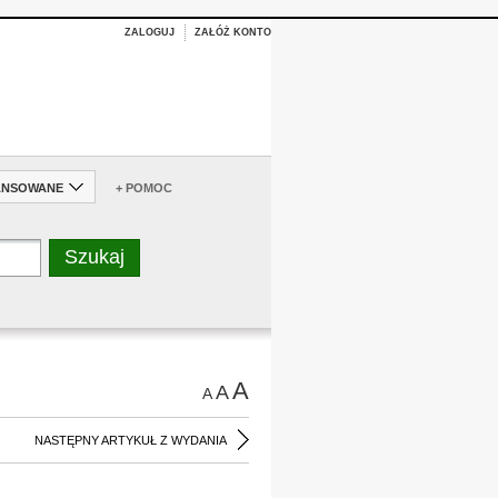
ZALOGUJ
ZAŁÓŻ KONTO
ANSOWANE
+ POMOC
A
A
A
NASTĘPNY ARTYKUŁ Z WYDANIA