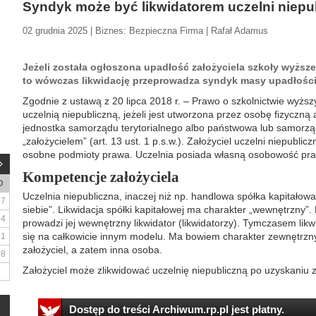
Syndyk może być likwidatorem uczelni niepu
02 grudnia 2025 | Biznes: Bezpieczna Firma | Rafał Adamus
Jeżeli została ogłoszona upadłość założyciela szkoły wyższej,
to wówczas likwidację przeprowadza syndyk masy upadłości
Zgodnie z ustawą z 20 lipca 2018 r. – Prawo o szkolnictwie wyższy
uczelnią niepubliczną, jeżeli jest utworzona przez osobę fizyczną
jednostka samorządu terytorialnego albo państwowa lub samor
„założycielem” (art. 13 ust. 1 p.s.w.). Założyciel uczelni niepublic
osobne podmioty prawa. Uczelnia posiada własną osobowość prawną
Kompetencje założyciela
D
Uczelnia niepubliczna, inaczej niż np. handlowa spółka kapitałow
7
siebie”. Likwidacja spółki kapitałowej ma charakter „wewnętrzny”. P
14
prowadzi jej wewnętrzny likwidator (likwidatorzy). Tymczasem likwi
się na całkowicie innym modelu. Ma bowiem charakter zewnętrzny,
21
założyciel, a zatem inna osoba.
28
Założyciel może zlikwidować uczelnię niepubliczną po uzyskaniu 
Dostęp do treści Archiwum.rp.pl jest płatny.