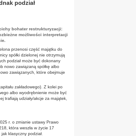
ednak podział
ichy bohater restrukturyzacji:
zbieżne możliwości interpretacji
ie.
elona przenosi część majątku do
nicy spółki dzielonej nie otrzymują
wych podział może być dokonany
 lub nowo zawiązaną spółkę albo
b nowo zawiązanych, które obejmuje
kapitału zakładowego). Z kolei po
dowego albo wyodrębnienie może być
j trafiają udziały/akcje za majątek,
2025 r. o zmianie ustawy Prawo
218, która weszła w życie 17
jak klasyczny podział.