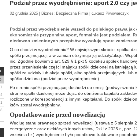
Podział przez wyodrębnienie: aport 2.0 czy j
02 grudnia 2025 | Biznes: Bezpieczna Firma | Łukasz Piwowarczyk
Podział przez wyodrębnienie wszedł do polskiego prawa jak c
ekonomicznie przypomina aport, formalnie jest podziałem. Ro
niedawno zmienionych przepisów wywołują spore zamieszan
O co chodzi w wyodrębnieniu? W największym skrócie: spółka dzi
spółki przejmującej, a w zamian otrzymuje jej udziały/akcje. Wspól
nic. Zgodnie bowiem z art. 529 § 1 pkt 5 kodeksu spółek handlo
przez przeniesienie części majątku spółki dzielonej na istniejącą
spółki za udziały lub akcje spółki, albo spółek przejmujących, lu
spółka dzielona (podział przez wyodrębnienie).
D
7
Po stronie spółki przejmującej dochodzi do emisji (podwyższenia 
stronie spółki dzielonej może dojść do obniżenia kapitału zakła
14
rozliczone w korespondencji z innymi kapitałami. Do spółki dzielone
21
który został wyodrębniony.
28
Opodatkowanie przed nowelizacją
Według stanu prawnego sprzed nowelizacji (ustawa z 5 sierpnia 
energetyczne oraz niektórych innych ustaw, DzU z 2025 r., poz. 1
września br.) wyodrębnienie było podatkowo traktowane podobnie 