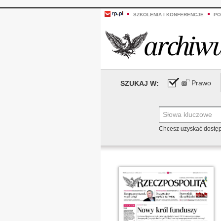
SZKOLENIA I KONFERENCJE
PO
Prawo
SZUKAJ W:
Chcesz uzyskać dostę