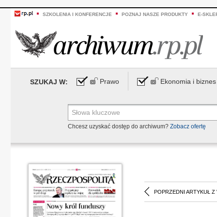
SZKOLENIA I KONFERENCJE
POZNAJ NASZE PRODUKTY
E-SKLE
Prawo
Ekonomia i biznes
SZUKAJ W:
Chcesz uzyskać dostęp do archiwum?
Zobacz ofertę
POPRZEDNI ARTYKUŁ Z