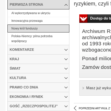
ryzykiem, czyli 
PIERWSZA STRONA
AI wykorzystywana w ukryciu
Dostęp do tr
Innowacyjna przewaga
Nowy król funduszy
Archiwum Rz
Polska-Niemcy: pilna potrzeba
archiwalnyc
współpracy
od 1993 roku
wzbogacone
KOMENTARZE
Ponad milio
KRAJ
Zamów dostę
ŚWIAT
KULTURA
PRAWO CO DNIA
Masz już wyku
EKONOMIA I RYNEK
GOŚĆ „RZECZPOSPOLITEJ”
POPRZEDNI ARTYKUŁ Z