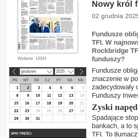
Nowy król 
02 grudnia 2025
Fundusze oblig
TFI. W najnow
Rockbridge TFI
funduszy?
Wydanie:
13343
Fundusze obliga
grudzień
2025
«
»
znaczenie w por
PN
WT
ŚR
CZ
PT
SB
ND
zadecydowały o
1
2
3
4
5
6
7
Funduszy Inwes
8
9
10
11
12
13
14
15
16
17
18
19
20
21
Zyski napęd
22
23
24
25
26
27
28
Spadające stop
29
30
31
bankach, a to 
TFI. To tłumac
SPIS TREŚCI