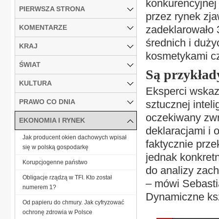
konkurencyjnej
PIERWSZA STRONA
przez rynek zja
KOMENTARZE
zadeklarowało 
średnich i duży
KRAJ
kosmetykami c
ŚWIAT
Są przykład
KULTURA
Eksperci wskazu
PRAWO CO DNIA
sztucznej inteli
oczekiwany zwro
EKONOMIA I RYNEK
deklaracjami i 
Jak producent okien dachowych wpisał
faktycznie prze
się w polską gospodarkę
jednak konkretn
Korupcjogenne państwo
do analizy zach
Obligacje rządzą w TFI. Kto został
– mówi Sebasti
numerem 1?
Dynamiczne ksz
Od papieru do chmury. Jak cyfryzować
ochronę zdrowia w Polsce