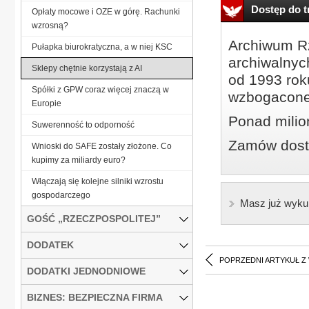
Dostęp do tr
Opłaty mocowe i OZE w górę. Rachunki
wzrosną?
Archiwum Rz
Pułapka biurokratyczna, a w niej KSC
archiwalnyc
Sklepy chętnie korzystają z AI
od 1993 roku
Spółki z GPW coraz więcej znaczą w
wzbogacone
Europie
Ponad milio
Suwerenność to odporność
Zamów dostę
Wnioski do SAFE zostały złożone. Co
kupimy za miliardy euro?
Włączają się kolejne silniki wzrostu
gospodarczego
Masz już wyku
GOŚĆ „RZECZPOSPOLITEJ”
DODATEK
POPRZEDNI ARTYKUŁ Z
DODATKI JEDNODNIOWE
BIZNES: BEZPIECZNA FIRMA