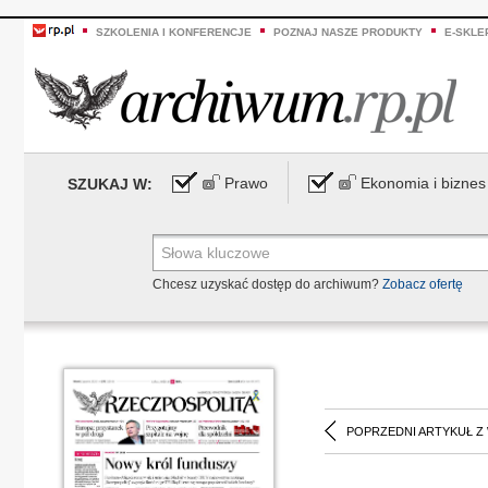
SZKOLENIA I KONFERENCJE
POZNAJ NASZE PRODUKTY
E-SKLE
Prawo
Ekonomia i biznes
SZUKAJ W:
Chcesz uzyskać dostęp do archiwum?
Zobacz ofertę
POPRZEDNI ARTYKUŁ Z