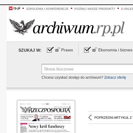
SZKOLENIA I KONFERENCJE
POZNAJ NASZE PRODUKTY
E-SKLE
Prawo
Ekonomia i biznes
SZUKAJ W:
Chcesz uzyskać dostęp do archiwum?
Zobacz ofertę
POPRZEDNI ARTYKUŁ Z