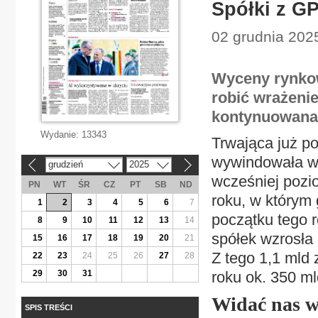
Spółki z G
02 grudnia 2025
Wyceny rynkow
robić wrażenie
kontynuowana
Wydanie:
13343
Trwająca już po
wywindowała wy
grudzień
2025
«
»
wcześniej pozi
PN
WT
ŚR
CZ
PT
SB
ND
roku, w którym
1
2
3
4
5
6
7
początku tego 
8
9
10
11
12
13
14
spółek wzrosła 
15
16
17
18
19
20
21
Z tego 1,1 mld 
22
23
24
25
26
27
28
29
30
31
roku ok. 350 ml
Widać nas w
SPIS TREŚCI