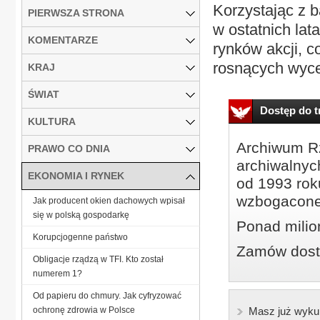
Korzystając z b
PIERWSZA STRONA
w ostatnich lat
KOMENTARZE
rynków akcji, c
rosnących wyce
KRAJ
ŚWIAT
Dostęp do tr
KULTURA
Archiwum Rz
PRAWO CO DNIA
archiwalnyc
EKONOMIA I RYNEK
od 1993 roku
wzbogacone
Jak producent okien dachowych wpisał
się w polską gospodarkę
Ponad milio
Korupcjogenne państwo
Zamów dostę
Obligacje rządzą w TFI. Kto został
numerem 1?
Od papieru do chmury. Jak cyfryzować
ochronę zdrowia w Polsce
Masz już wyku