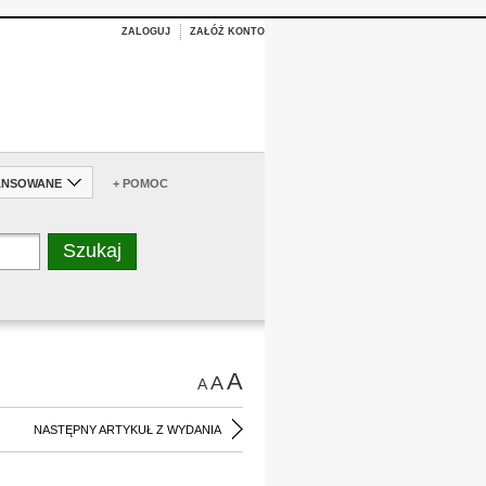
ZALOGUJ
ZAŁÓŻ KONTO
ANSOWANE
+ POMOC
A
A
A
NASTĘPNY ARTYKUŁ Z WYDANIA