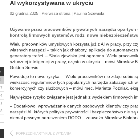
AI wykorzystywana w ukryciu
02 grudnia 2025 | Pierwsza strona | Paulina Szewioła
Używanie przez pracowników prywatnych narzędzi opartych o
kontrolą firmowych systemów, rodzi nowe niebezpieczeństw
Wielu pracowników umysłowych korzysta już z AI w pracy, przy
własnych narzędzi – takich jak chatboty, aplikacje do automatyc
generatory treści. – Skala zjawiska jest ogromna. Wielu pracown
sztucznej inteligencji w pracy, często w ukryciu – mówi Mirosław 
Golden Serwis.
Powoduje to nowe ryzyka. – Wielu pracowników nie zdaje sobie sp
D
większość regulaminów tych popularnych narzędzi zakazuje ich w
7
komercyjnych czy służbowych – mówi mec. Marietta Poźniak, eksper
14
Największe ryzyko związane jest jednak z wyciekiem firmowych inf
21
– Dodatkowo, wprowadzanie danych osobowych klientów czy pra
28
narzędzi AI, których polityka prywatności i bezpieczeństwo nie są 
niemal pewnym naruszeniem RODO – zauważa Mirosław Białobrz
POPRZEDNI ARTYKUŁ Z WYDANIA