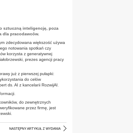
 sztuczną inteligencję, poza
a dla pracodawców.
 czym zdecydowana większość używa
znego notowania spotkań czy
ików korzysta z generatywnej
Białobrzewski, prezes agencji pracy
rawy już z pierwszej pułapki:
ykorzystania do celów
t ds. AI z kancelarii RozwijAI.
ormacji.
cowników, do zewnętrznych
weryfikowane przez firmę, jest
ewski.
NASTĘPNY ARTYKUŁ Z WYDANIA