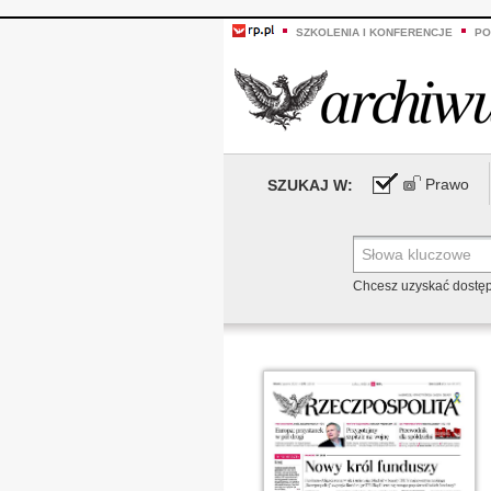
SZKOLENIA I KONFERENCJE
PO
Prawo
SZUKAJ W:
Chcesz uzyskać dostę