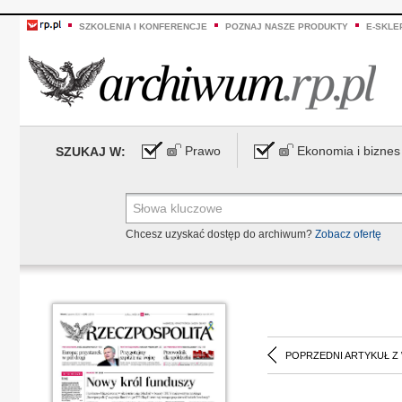
SZKOLENIA I KONFERENCJE
POZNAJ NASZE PRODUKTY
E-SKLE
Prawo
Ekonomia i biznes
SZUKAJ W:
Chcesz uzyskać dostęp do archiwum?
Zobacz ofertę
POPRZEDNI ARTYKUŁ Z