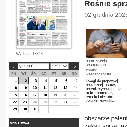
Rośnie spr
02 grudnia 202
Wydanie:
13343
autor zdjęcia:
shutterstock
grudzień
2025
«
»
źródło:
PN
WT
ŚR
CZ
PT
SB
ND
Rzeczpospolita
1
2
3
4
5
6
7
Uwagi do propozycji
nowelizacji ustawy
8
9
10
11
12
13
14
antynikotynowej mają
m.in. plantatorzy
15
16
17
18
19
20
21
tytoniu i niektóre
związki zawodowe
22
23
24
25
26
27
28
29
30
31
obszarze palen
SPIS TREŚCI
zakaz sprzedaż