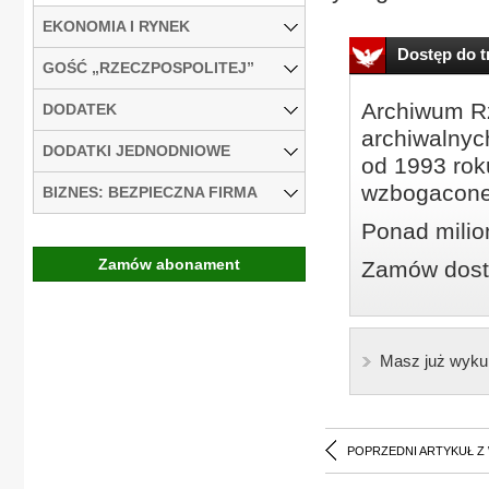
EKONOMIA I RYNEK
Dostęp do tr
GOŚĆ „RZECZPOSPOLITEJ”
Archiwum Rz
DODATEK
archiwalnyc
DODATKI JEDNODNIOWE
od 1993 roku
wzbogacone
BIZNES: BEZPIECZNA FIRMA
Ponad milio
Zamów abonament
Zamów dostę
Masz już wyku
POPRZEDNI ARTYKUŁ Z