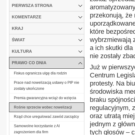
PIERWSZA STRONA
aromatyzowanyc
przekonują, że 
KOMENTARZE
uporządkowanej 
KRAJ
które bezpośred
wybrzmiewają z
ŚWIAT
a ich skutki dl
KULTURA
nie zostały zba
PRAWO CO DNIA
Już w pierwszy
Fiskus ogranicza ulgę dla rodzin
Centrum Legisla
protesty. Na bi
Prace nad nowelizacją ustawy o PIP nie
zostały ukończone
środowiska med
Premia gwarancyjna wciąż do wzięcia
braku spójności
regulacyjnym, z
Rośnie sprzeciw wobec nowelizacji
oraz utratą mie
Rząd chce uregulować zawód zarządcy
jednym z główn
Samowolne korzystanie z AI
tych głosów – 
zagrożeniem dla firm