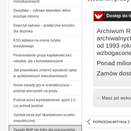
mieszkaniowych
Deepfake – cyfrowe kłamstwo, które
Dostęp do tr
kosztuje miliony
Depozyt sądowy – praktyczne korzyści
Archiwum Rz
dla dłużnika
archiwalnyc
ESG wpływa na ocenę ryzyka
od 1993 roku
kredytowego
wzbogacone
Finansowanie grupy kapitałowej bez
odsetek, ale z konsekwencjami
Ponad milio
Jak prawidłowo zmienić wysokość opłat
Zamów dostę
w spółdzielniach mieszkaniowych
Nowe zasady gry w restrukturyzacji –
podział wierzycieli na grupy
Masz już wyku
Podział przez wyodrębnienie: aport 2.0
czy jednak podział
Syndyk może być likwidatorem uczelni
niepublicznej
POPRZEDNI ARTYKUŁ Z
Zasady BHP nie tylko dla pracowników