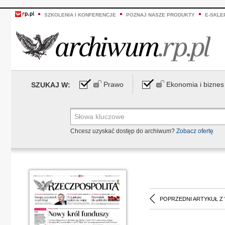
SZKOLENIA I KONFERENCJE
POZNAJ NASZE PRODUKTY
E-SKLE
Prawo
Ekonomia i biznes
SZUKAJ W:
Chcesz uzyskać dostęp do archiwum?
Zobacz ofertę
POPRZEDNI ARTYKUŁ Z