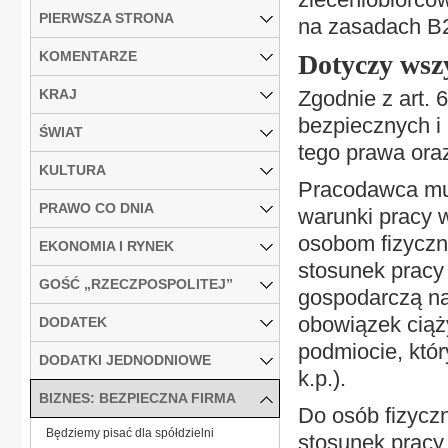
PIERWSZA STRONA
na zasadach B
KOMENTARZE
Dotyczy wsz
KRAJ
Zgodnie z art. 
bezpiecznych i 
ŚWIAT
tego prawa ora
KULTURA
Pracodawca mus
PRAWO CO DNIA
warunki pracy 
osobom fizyczn
EKONOMIA I RYNEK
stosunek pracy
GOŚĆ „RZECZPOSPOLITEJ”
gospodarczą na 
obowiązek ciąż
DODATEK
podmiocie, któr
DODATKI JEDNODNIOWE
k.p.).
BIZNES: BEZPIECZNA FIRMA
Do osób fizycz
Będziemy pisać dla spółdzielni
stosunek pracy z