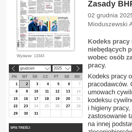
Zasady BHP
02 grudnia 2025
Mioduszewski 
Kodeks pracy 
niebędących p
Wydanie:
13343
wobec osób za
pracy.
grudzień
2025
«
»
Kodeks pracy o
PN
WT
ŚR
CZ
PT
SB
ND
pracodawców. C
1
2
3
4
5
6
7
umowach cywiln
8
9
10
11
12
13
14
kodeksu cywiln
15
16
17
18
19
20
21
22
23
24
25
26
27
28
i higieny pracy
29
30
31
zastosowanie t
na innej podsta
SPIS TREŚCI
zleceniobiorcó