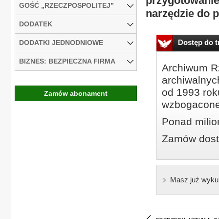
przygotowanie 
GOŚĆ „RZECZPOSPOLITEJ”
narzędzie do p
DODATEK
Dostęp do tr
DODATKI JEDNODNIOWE
BIZNES: BEZPIECZNA FIRMA
Archiwum Rz
archiwalnyc
od 1993 roku
Zamów abonament
wzbogacone
Ponad milio
Zamów dostę
Masz już wyku