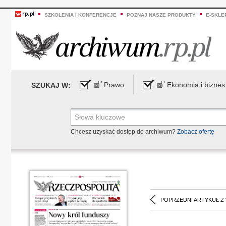
SZKOLENIA I KONFERENCJE
POZNAJ NASZE PRODUKTY
E-SKLE
Prawo
Ekonomia i biznes
SZUKAJ W:
Chcesz uzyskać dostęp do archiwum?
Zobacz ofertę
POPRZEDNI ARTYKUŁ Z