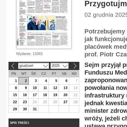
Przygotujm
02 grudnia 2025
Potrzebujemy 
jak funkcjonuje
placówek medy
prof. Piotr Cz
Wydanie:
13343
Sejm przyjął 
grudzień
2025
«
»
Funduszu Med
PN
WT
ŚR
CZ
PT
SB
ND
zaproponowane
1
2
3
4
5
6
7
powołania now
8
9
10
11
12
13
14
infrastruktury
15
16
17
18
19
20
21
jednak kwesti
22
23
24
25
26
27
28
29
30
31
minister zdro
wróży, jeżeli 
SPIS TREŚCI
ustawą przygo