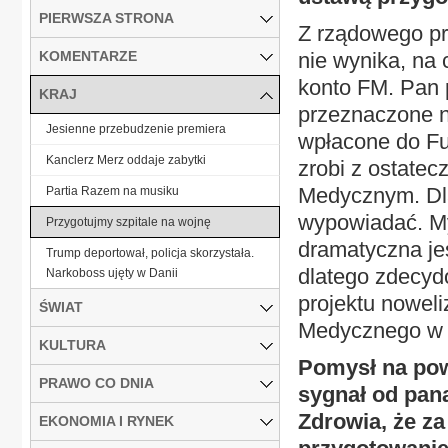
PIERWSZA STRONA
Z rządowego pr
KOMENTARZE
nie wynika, na
konto FM. Pan 
KRAJ
przeznaczone n
Jesienne przebudzenie premiera
wpłacone do Fu
Kanclerz Merz oddaje zabytki
zrobi z ostate
Medycznym. Dlat
Partia Razem na musiku
wypowiadać. My
Przygotujmy szpitale na wojnę
dramatyczna jes
Trump deportował, policja skorzystała.
dlatego zdecyd
Narkoboss ujęty w Danii
projektu noweli
ŚWIAT
Medycznego w K
KULTURA
Pomysł na pow
PRAWO CO DNIA
sygnał od pan
Zdrowia, że z
EKONOMIA I RYNEK