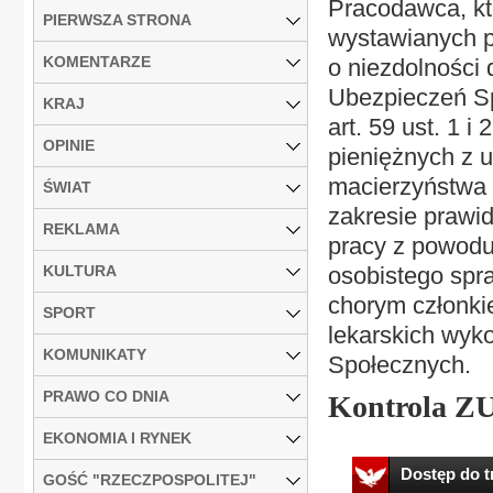
Pracodawca, kt
PIERWSZA STRONA
wystawianych p
KOMENTARZE
o niezdolności 
Ubezpieczeń Sp
KRAJ
art. 59 ust. 1 
OPINIE
pieniężnych z 
macierzyństwa (
ŚWIAT
zakresie prawi
REKLAMA
pracy z powodu
KULTURA
osobistego spr
chorym członki
SPORT
lekarskich wyk
KOMUNIKATY
Społecznych.
PRAWO CO DNIA
Kontrola ZU
EKONOMIA I RYNEK
Dostęp do tr
GOŚĆ "RZECZPOSPOLITEJ"