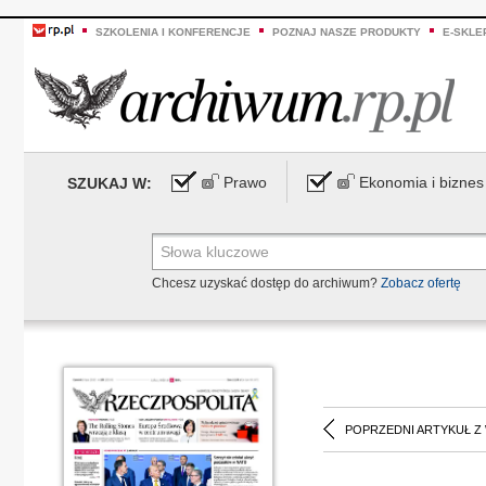
SZKOLENIA I KONFERENCJE
POZNAJ NASZE PRODUKTY
E-SKLE
Prawo
Ekonomia i biznes
SZUKAJ W:
Chcesz uzyskać dostęp do archiwum?
Zobacz ofertę
POPRZEDNI ARTYKUŁ Z