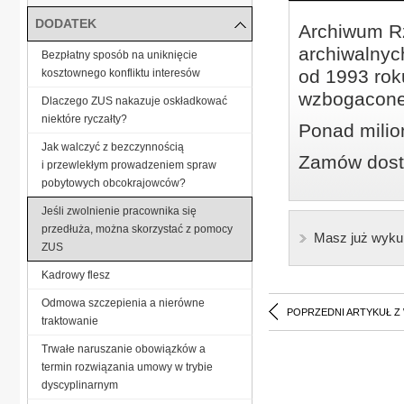
DODATEK
Archiwum Rz
archiwalnyc
Bezpłatny sposób na uniknięcie
od 1993 roku
kosztownego konfliktu interesów
wzbogacone
Dlaczego ZUS nakazuje oskładkować
niektóre ryczałty?
Ponad milio
Jak walczyć z bezczynnością
Zamów dostę
i przewlekłym prowadzeniem spraw
pobytowych obcokrajowców?
Jeśli zwolnienie pracownika się
przedłuża, można skorzystać z pomocy
Masz już wyku
ZUS
Kadrowy flesz
Odmowa szczepienia a nierówne
POPRZEDNI ARTYKUŁ Z
traktowanie
Trwałe naruszanie obowiązków a
termin rozwiązania umowy w trybie
dyscyplinarnym