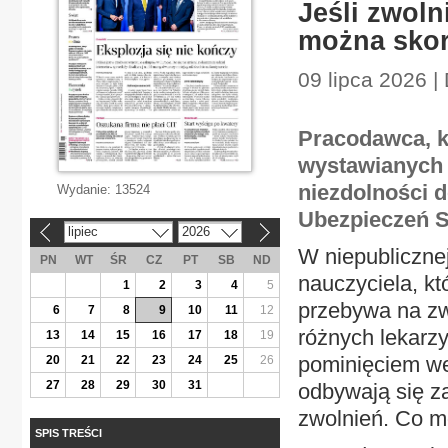
Jeśli zwoln
można skor
09 lipca 2026 |
Pracodawca, k
wystawianych 
niezdolności d
Wydanie:
13524
Ubezpieczeń S
lipiec
2026
«
»
W niepubliczne
PN
WT
ŚR
CZ
PT
SB
ND
nauczyciela, kt
1
2
3
4
5
przebywa na zw
6
7
8
9
10
11
12
różnych lekarz
13
14
15
16
17
18
19
pominięciem we
20
21
22
23
24
25
26
27
28
29
30
31
odbywają się z
zwolnień. Co mo
SPIS TREŚCI