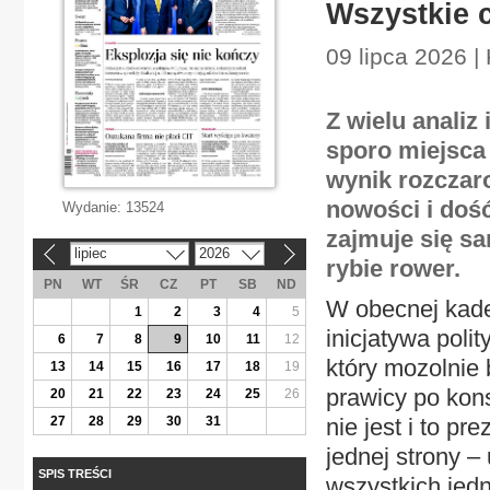
Wszystkie 
09 lipca 2026 
Z wielu analiz
sporo miejsca
wynik rozczaro
nowości i dość
Wydanie:
13524
zajmuje się sa
lipiec
2026
«
»
rybie rower.
PN
WT
ŚR
CZ
PT
SB
ND
W obecnej kade
1
2
3
4
5
inicjatywa poli
6
7
8
9
10
11
12
który mozolnie
13
14
15
16
17
18
19
prawicy po kons
20
21
22
23
24
25
26
27
28
29
30
31
nie jest i to p
jednej strony –
SPIS TREŚCI
wszystkich jedn