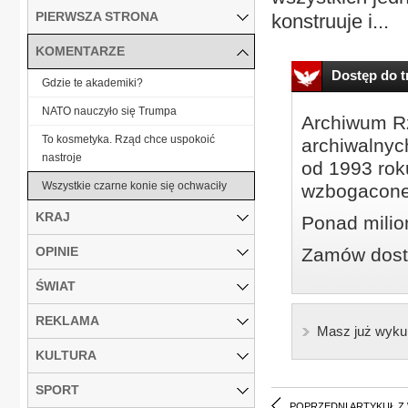
PIERWSZA STRONA
konstruuje i...
KOMENTARZE
Dostęp do tr
Gdzie te akademiki?
NATO nauczyło się Trumpa
Archiwum Rz
To kosmetyka. Rząd chce uspokoić
archiwalnyc
nastroje
od 1993 roku
Wszystkie czarne konie się ochwaciły
wzbogacone
KRAJ
Ponad milio
OPINIE
Zamów dostę
ŚWIAT
REKLAMA
Masz już wyku
KULTURA
SPORT
POPRZEDNI ARTYKUŁ Z