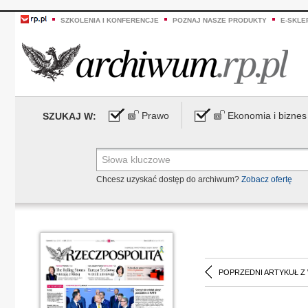
SZKOLENIA I KONFERENCJE
POZNAJ NASZE PRODUKTY
E-SKLE
Prawo
Ekonomia i biznes
SZUKAJ W:
Chcesz uzyskać dostęp do archiwum?
Zobacz ofertę
POPRZEDNI ARTYKUŁ Z