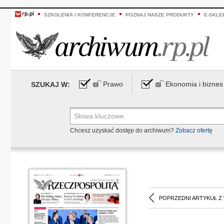
SZKOLENIA I KONFERENCJE
POZNAJ NASZE PRODUKTY
E-SKLE
Prawo
Ekonomia i biznes
SZUKAJ W:
Chcesz uzyskać dostęp do archiwum?
Zobacz ofertę
POPRZEDNI ARTYKUŁ Z