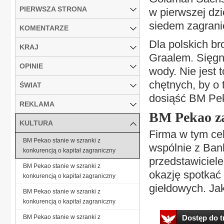
PIERWSZA STRONA
w pierwszej dzi
siedem zagrani
KOMENTARZE
Dla polskich br
KRAJ
Graalem. Sięgn
OPINIE
wody. Nie jest 
chętnych, by o 
ŚWIAT
dosiąść BM Pe
REKLAMA
BM Pekao za
KULTURA
Firma w tym cel
BM Pekao stanie w szranki z
wspólnie z Bank
konkurencją o kapitał zagraniczny
przedstawiciele
BM Pekao stanie w szranki z
okazję spotkać 
konkurencją o kapitał zagraniczny
giełdowych. Jak
BM Pekao stanie w szranki z
konkurencją o kapitał zagraniczny
BM Pekao stanie w szranki z
Dostęp do tr