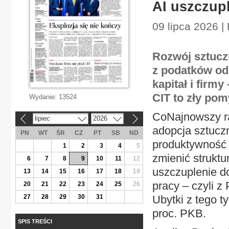
AI uszczupl
09 lipca 2026 |
Rozwój sztucz
z podatków od
kapitał i firm
CIT to zły pom
Wydanie:
13524
CoNajnowszy r
lipiec
2026
«
»
adopcja sztucz
PN
WT
ŚR
CZ
PT
SB
ND
produktywność p
1
2
3
4
5
zmienić strukt
6
7
8
9
10
11
12
uszczuplenie d
13
14
15
16
17
18
19
pracy – czyli z
20
21
22
23
24
25
26
27
28
29
30
31
Ubytki z tego 
proc. PKB.
SPIS TREŚCI