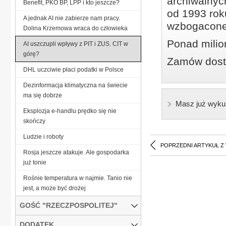
archiwalnyc
Benefit, PKO BP, LPP i kto jeszcze?
od 1993 roku
A jednak AI nie zabierze nam pracy.
wzbogacone
Dolina Krzemowa wraca do człowieka
Ponad milio
AI uszczupli wpływy z PIT i ZUS. CIT w
górę?
Zamów dostę
DHL uczciwie płaci podatki w Polsce
Dezinformacja klimatyczna na świecie
ma się dobrze
Masz już wyku
Eksplozja e-handlu prędko się nie
skończy
Ludzie i roboty
POPRZEDNI ARTYKUŁ Z
Rosja jeszcze atakuje. Ale gospodarka
już tonie
Rośnie temperatura w najmie. Tanio nie
jest, a może być drożej
GOŚĆ "RZECZPOSPOLITEJ"
DODATEK