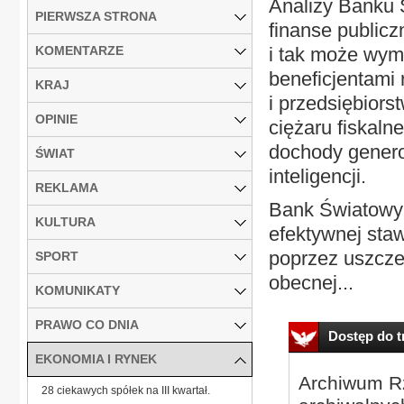
Analizy Banku 
PIERWSZA STRONA
finanse public
KOMENTARZE
i tak może wym
beneficjentami r
KRAJ
i przedsiębior
OPINIE
ciężaru fiskal
dochody genero
ŚWIAT
inteligencji.
REKLAMA
Bank Światowy 
KULTURA
efektywnej staw
poprzez uszcze
SPORT
obecnej...
KOMUNIKATY
PRAWO CO DNIA
Dostęp do tr
EKONOMIA I RYNEK
Archiwum Rz
28 ciekawych spółek na III kwartał.