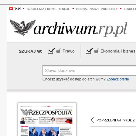
SZKOLENIA I KONFERENCJE
POZNAJ NASZE PRODUKTY
E-SKLE
Prawo
Ekonomia i biznes
SZUKAJ W:
Chcesz uzyskać dostęp do archiwum?
Zobacz ofertę
POPRZEDNI ARTYKUŁ Z