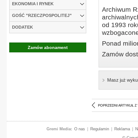
EKONOMIA I RYNEK
Archiwum Rz
GOŚĆ "RZECZPOSPOLITEJ"
archiwalnyc
od 1993 roku
DODATEK
wzbogacone
Ponad milio
Zamów abonament
Zamów dostę
Masz już wyku
POPRZEDNI ARTYKUŁ Z
Gremi Media:
O nas
|
Regulamin
|
Reklama
|
N
© Copyr