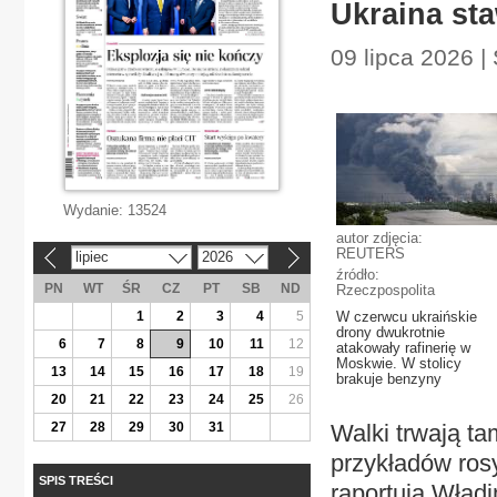
Ukraina sta
09 lipca 2026 |
Wydanie:
13524
autor zdjęcia:
REUTERS
lipiec
2026
«
»
źródło:
PN
WT
ŚR
CZ
PT
SB
ND
Rzeczpospolita
1
2
3
4
5
W czerwcu ukraińskie
drony dwukrotnie
6
7
8
9
10
11
12
atakowały rafinerię w
Moskwie. W stolicy
13
14
15
16
17
18
19
brakuje benzyny
20
21
22
23
24
25
26
27
28
29
30
31
Walki trwają ta
przykładów ros
SPIS TREŚCI
raportują Wład