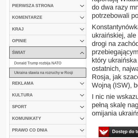
PIERWSZA STRONA
do dwa razy mn
potrzebowali p
KOMENTARZE
Konstantynówka
KRAJ
ukraińskiej, al
OPINIE
drogi na zachód
przebiegającym
ŚWIAT
który ukraińska
Donald Trump rozbija NATO
ostatnich, naj
Ukraina stawia na rozruchy w Rosji
Rosja, jak sza
REKLAMA
Wojną (ISW), bę
KULTURA
I nic nie wskaz
pełną skalę na
SPORT
omijania ukraińs
KOMUNIKATY
PRAWO CO DNIA
Dostęp do tr