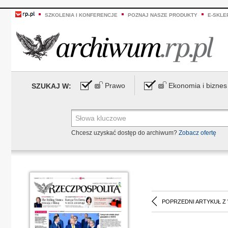
SZKOLENIA I KONFERENCJE
POZNAJ NASZE PRODUKTY
E-SKLE
Prawo
Ekonomia i biznes
SZUKAJ W:
Chcesz uzyskać dostęp do archiwum?
Zobacz ofertę
POPRZEDNI ARTYKUŁ Z