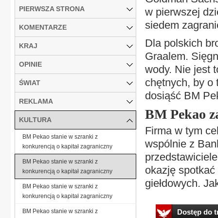
PIERWSZA STRONA
w pierwszej dzi
siedem zagrani
KOMENTARZE
Dla polskich br
KRAJ
Graalem. Sięgn
OPINIE
wody. Nie jest 
chętnych, by o 
ŚWIAT
dosiąść BM Pe
REKLAMA
BM Pekao za
KULTURA
Firma w tym cel
BM Pekao stanie w szranki z
wspólnie z Bank
konkurencją o kapitał zagraniczny
przedstawiciele
BM Pekao stanie w szranki z
okazję spotkać 
konkurencją o kapitał zagraniczny
giełdowych. Jak
BM Pekao stanie w szranki z
konkurencją o kapitał zagraniczny
BM Pekao stanie w szranki z
Dostęp do tr