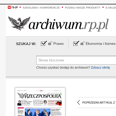
SZKOLENIA I KONFERENCJE
POZNAJ NASZE PRODUKTY
E-SKLE
Prawo
Ekonomia i biznes
SZUKAJ W:
Chcesz uzyskać dostęp do archiwum?
Zobacz ofertę
POPRZEDNI ARTYKUŁ Z