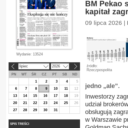
BM Pekao s
kapitał zag
09 lipca 2026 
Wydanie:
13524
źródło:
lipiec
2026
«
»
Rzeczpospolita
PN
WT
ŚR
CZ
PT
SB
ND
1
2
3
4
5
jedno „ale”.
6
7
8
9
10
11
12
Inwestorzy zagr
13
14
15
16
17
18
19
udział brokeró
20
21
22
23
24
25
26
27
28
29
30
31
obsługują zagra
w Warszawie pr
SPIS TREŚCI
Goldman Sachs,