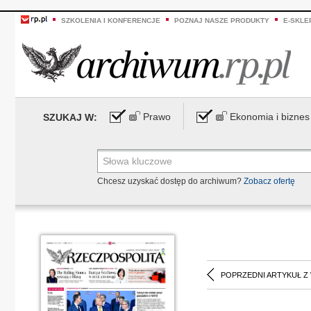
SZKOLENIA I KONFERENCJE
POZNAJ NASZE PRODUKTY
E-SKLE
Prawo
Ekonomia i biznes
SZUKAJ W:
Chcesz uzyskać dostęp do archiwum?
Zobacz ofertę
POPRZEDNI ARTYKUŁ Z