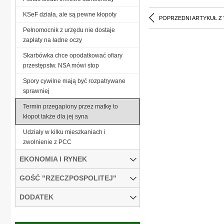
KSeF działa, ale są pewne kłopoty
POPRZEDNI ARTYKUŁ Z
Pełnomocnik z urzędu nie dostaje
zapłaty na ładne oczy
Skarbówka chce opodatkować ofiary
przestępstw. NSA mówi stop
Spory cywilne mają być rozpatrywane
sprawniej
Termin przegapiony przez matkę to
kłopot także dla jej syna
Udziały w kilku mieszkaniach i
zwolnienie z PCC
EKONOMIA I RYNEK
GOŚĆ "RZECZPOSPOLITEJ"
DODATEK