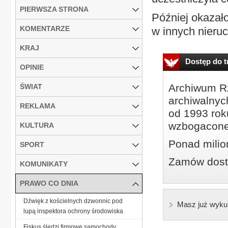
PIERWSZA STRONA
Później okazało
KOMENTARZE
w innych nieruc
KRAJ
Dostęp do tr
OPINIE
Archiwum Rz
ŚWIAT
archiwalnyc
REKLAMA
od 1993 roku
wzbogacone
KULTURA
Ponad milio
SPORT
Zamów dostę
KOMUNIKATY
PRAWO CO DNIA
Dźwięk z kościelnych dzwonnic pod
Masz już wyku
lupą inspektora ochrony środowiska
Fiskus śledzi firmowe samochody