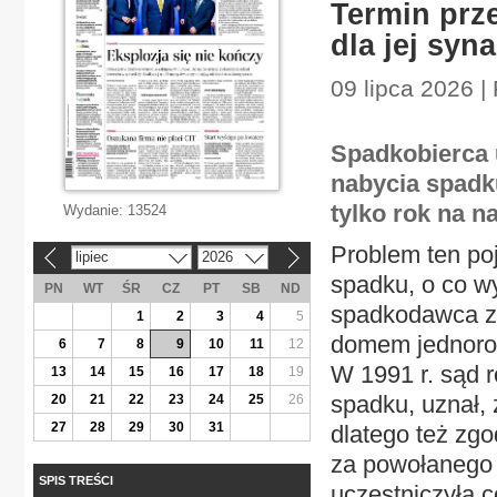
Termin prze
dla jej syna
09 lipca 2026 |
Spadkobierca 
nabycia spadk
tylko rok na 
Wydanie:
13524
Problem ten poj
lipiec
2026
«
»
spadku, o co wy
PN
WT
ŚR
CZ
PT
SB
ND
spadkodawca za
1
2
3
4
5
domem jednorod
6
7
8
9
10
11
12
W 1991 r. sąd 
13
14
15
16
17
18
19
spadku, uznał, 
20
21
22
23
24
25
26
27
28
29
30
31
dlatego też zgo
za powołanego
SPIS TREŚCI
uczestniczyła 