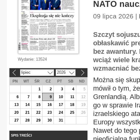
NATO naucz
09 lipca 2026 |
Szczyt sojusz
obłaskawić pre
bez awantury. 
wciąż wiele kr
Wydanie:
13524
wzmacniać be
lipiec
2026
«
»
Można się skup
PN
WT
ŚR
CZ
PT
SB
ND
mówił o tym, że
1
2
3
4
5
Grenlandią. Al
6
7
8
9
10
11
12
go w sprawie I
13
14
15
16
17
18
19
izraelskiego at
20
21
22
23
24
25
26
27
28
29
30
31
Europy wszystki
Nawet do tego 
SPIS TREŚCI
nieoficjalna fu