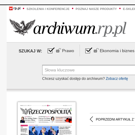
SZKOLENIA I KONFERENCJE
POZNAJ NASZE PRODUKTY
E-SKLE
Prawo
Ekonomia i biznes
SZUKAJ W:
Chcesz uzyskać dostęp do archiwum?
Zobacz ofertę
POPRZEDNI ARTYKUŁ Z