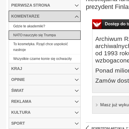
PIERWSZA STRONA
prezydent Finla
KOMENTARZE
Dostęp do tr
Gdzie te akademiki?
NATO nauczyło się Trumpa
Archiwum Rz
To kosmetyka. Rząd chce uspokoić
archiwalnyc
nastroje
od 1993 roku
Wszystkie czarne konie się ochwaciły
wzbogacone
KRAJ
Ponad milio
OPINIE
Zamów dostę
ŚWIAT
REKLAMA
Masz już wyku
KULTURA
SPORT
POPRZEDNI ARTYKUŁ Z