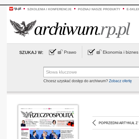
SZKOLENIA I KONFERENCJE
POZNAJ NASZE PRODUKTY
E-SKLE
Prawo
Ekonomia i biznes
SZUKAJ W:
Chcesz uzyskać dostęp do archiwum?
Zobacz ofertę
POPRZEDNI ARTYKUŁ Z