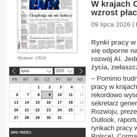
W krajach O
wzrost płac
09 lipca 2026 | 
Rynki pracy w 
się odporne na
rozwój AI. Je
Wydanie:
13524
życia, zwłasz
lipiec
2026
«
»
– Pomimo trudn
PN
WT
ŚR
CZ
PT
SB
ND
pracy w krajac
1
2
3
4
5
rekordowo wyso
6
7
8
9
10
11
12
sekretarz gene
13
14
15
16
17
18
19
Rozwoju, prez
20
21
22
23
24
25
26
27
28
29
30
31
Outlook, rapor
rynkach pracy 
SPIS TREŚCI
Polsce). Corma