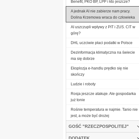
Benefit, PKO BP, LPP i kto jeszcze?
A jednak AI nie zabierze nam pracy.
Dolina Krzemowa wraca do człowieka
AI uszczupli wpływy z PIT i ZUS. CIT w
górę?
DHL uczciwie płaci podatki w Polsce
Dezinformacja klimatyczna na świecie
ma się dobrze
Eksplozja e-handlu prędko się nie
skończy
Ludzie i roboty
Rosja jeszcze atakuje. Ale gospodarka
już tonie
Rośnie temperatura w najmie. Tanio nie
jest, a może być drożej
GOŚĆ "RZECZPOSPOLITEJ"
DODATEK