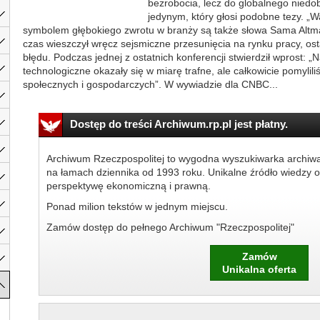
bezrobocia, lecz do globalnego niedobo
jedynym, który głosi podobne tezy. „Wa
symbolem głębokiego zwrotu w branży są także słowa Sama Altma
czas wieszczył wręcz sejsmiczne przesunięcia na rynku pracy, osta
błędu. Podczas jednej z ostatnich konferencji stwierdził wprost: 
technologiczne okazały się w miarę trafne, ale całkowicie pomylil
społecznych i gospodarczych”. W wywiadzie dla CNBC...
Dostęp do treści Archiwum.rp.pl jest płatny.
Archiwum Rzeczpospolitej to wygodna wyszukiwarka archiw
na łamach dziennika od 1993 roku. Unikalne źródło wiedzy o
perspektywę ekonomiczną i prawną.
Ponad milion tekstów w jednym miejscu.
Zamów dostęp do pełnego Archiwum "Rzeczpospolitej"
Zamów
Unikalna oferta