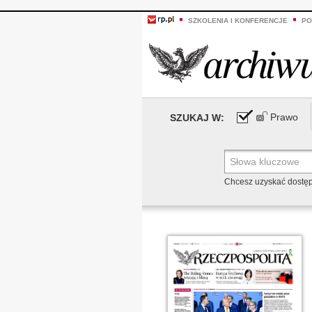
SZKOLENIA I KONFERENCJE
PO
Prawo
SZUKAJ W:
Chcesz uzyskać dostę