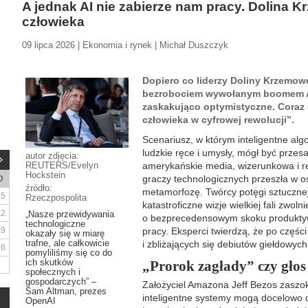
A jednak AI nie zabierze nam pracy. Dolina 
człowieka
09 lipca 2026 | Ekonomia i rynek | Michał Duszczyk
Dopiero co liderzy Doliny Krzemow
bezrobociem wywołanym boomem AI,
zaskakująco optymistyczne. Coraz 
człowieka w cyfrowej rewolucji”.
Scenariusz, w którym inteligentne al
ludzkie ręce i umysły, mógł być prze
autor zdjęcia:
REUTERS/Evelyn
amerykańskie media, wizerunkowa i re
Hockstein
graczy technologicznych przeszła w o
D
źródło:
metamorfozę. Twórcy potęgi sztucznej 
5
Rzeczpospolita
katastroficzne wizje wielkiej fali zwoln
12
„Nasze przewidywania
o bezprecedensowym skoku produktyw
technologiczne
19
pracy. Eksperci twierdzą, że po części
okazały się w miarę
trafne, ale całkowicie
i zbliżających się debiutów giełdowyc
26
pomyliliśmy się co do
ich skutków
„Prorok zagłady” czy gło
społecznych i
gospodarczych” –
Założyciel Amazona Jeff Bezos zaszo
Sam Altman, prezes
inteligentne systemy mogą docelowo
OpenAI