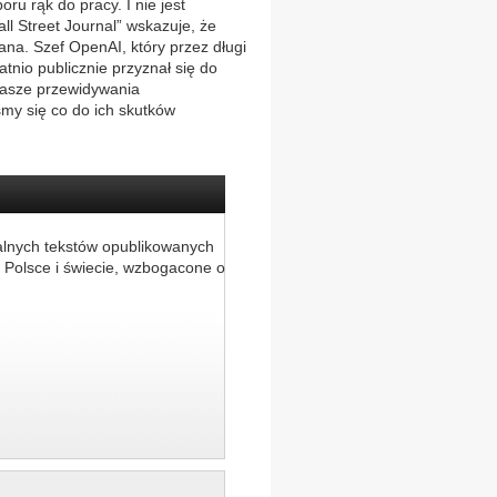
ru rąk do pracy. I nie jest
ll Street Journal” wskazuje, że
na. Szef OpenAI, który przez długi
tnio publicznie przyznał się do
„Nasze przewidywania
iśmy się co do ich skutków
alnych tekstów opublikowanych
 Polsce i świecie, wzbogacone o