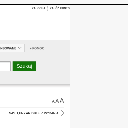
ZALOGUJ
ZAŁÓŻ KONTO
ANSOWANE
+ POMOC
A
A
A
NASTĘPNY ARTYKUŁ Z WYDANIA