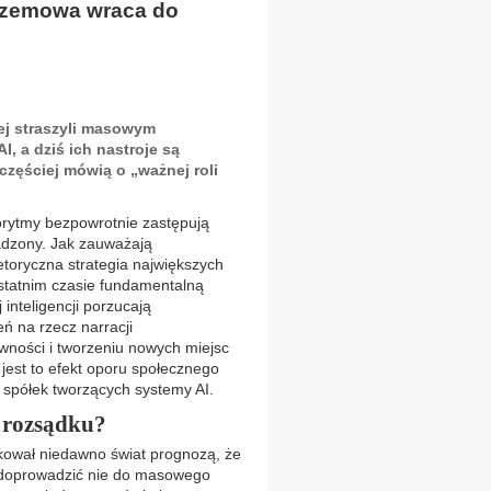
Krzemowa wraca do
ej straszyli masowym
 a dziś ich nastroje są
częściej mówią o „ważnej roli
gorytmy bezpowrotnie zastępują
sadzony. Jak zauważają
toryczna strategia największych
statnim czasie fundamentalną
inteligencji porzucają
ień na rzecz narracji
ności i tworzeniu nowych miejsc
 jest to efekt oporu społecznego
h spółek tworzących systemy AI.
s rozsądku?
kował niedawno świat prognozą, że
 doprowadzić nie do masowego