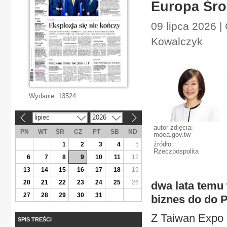
Europa Śro
09 lipca 2026 |
Kowalczyk
Wydanie:
13524
lipiec
2026
«
»
autor zdjęcia:
PN
WT
ŚR
CZ
PT
SB
ND
moea.gov.tw
źródło:
1
2
3
4
5
Rzeczpospolita
6
7
8
9
10
11
12
13
14
15
16
17
18
19
20
21
22
23
24
25
26
dwa lata temu 
27
28
29
30
31
biznes do do P
Z Taiwan Expo r
SPIS TREŚCI