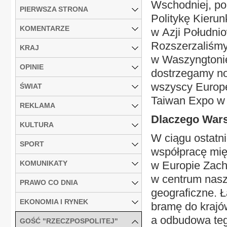
Wschodniej, po
PIERWSZA STRONA
Politykę Kierun
KOMENTARZE
w Azji Południo
Rozszerzaliśmy
KRAJ
w Waszyngtonie
OPINIE
dostrzegamy no
wszyscy Europe
ŚWIAT
Taiwan Expo w 
REKLAMA
Dlaczego War
KULTURA
W ciągu ostatni
SPORT
współpracę mię
KOMUNIKATY
w Europie Zacho
w centrum nasze
PRAWO CO DNIA
geograficzne. 
EKONOMIA I RYNEK
bramę do krajów
a odbudowa tego
GOŚĆ "RZECZPOSPOLITEJ"