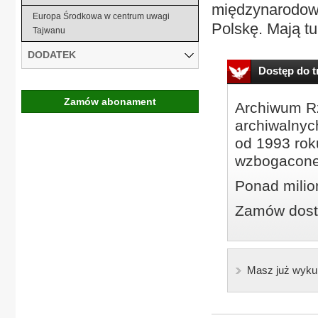
międzynarodowy
Europa Środkowa w centrum uwagi
Polskę. Mają tu 
Tajwanu
DODATEK
Dostęp do tr
Zamów abonament
Archiwum Rz
archiwalnyc
od 1993 roku
wzbogacone
Ponad milio
Zamów dostę
Masz już wyku