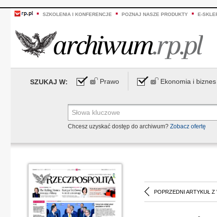
SZKOLENIA I KONFERENCJE
POZNAJ NASZE PRODUKTY
E-SKLE
Prawo
Ekonomia i biznes
SZUKAJ W:
Chcesz uzyskać dostęp do archiwum?
Zobacz ofertę
POPRZEDNI ARTYKUŁ Z