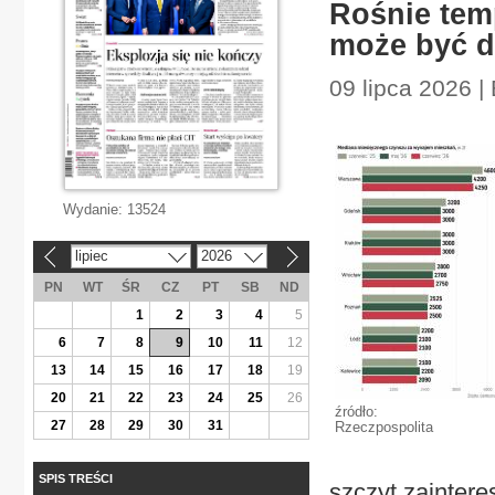
Rośnie temp
może być d
09 lipca 2026 |
Wydanie:
13524
lipiec
2026
«
»
PN
WT
ŚR
CZ
PT
SB
ND
1
2
3
4
5
6
7
8
9
10
11
12
13
14
15
16
17
18
19
20
21
22
23
24
25
26
źródło:
27
28
29
30
31
Rzeczpospolita
SPIS TREŚCI
szczyt zaintere