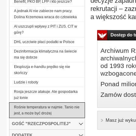
decyzje zapadn
Benefit, PKO BP, LPP i kto jeszcze?
rekrutacji – za
A jednak AI nie zabierze nam pracy.
a większość kan
Dolina Krzemowa wraca do człowieka
AI uszczupli wpływy z PIT i ZUS. CIT w
górę?
Dostęp do tr
DHL uczciwie płaci podatki w Polsce
Archiwum Rz
Dezinformacja klimatyczna na świecie
archiwalnyc
ma się dobrze
od 1993 roku
Eksplozja e-handlu prędko się nie
wzbogacone
skończy
Ludzie i roboty
Ponad milio
Rosja jeszcze atakuje. Ale gospodarka
Zamów dostę
już tonie
Rośnie temperatura w najmie. Tanio nie
jest, a może być drożej
Masz już wyku
GOŚĆ "RZECZPOSPOLITEJ"
DODATEK