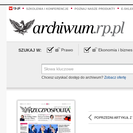
SZKOLENIA I KONFERENCJE
POZNAJ NASZE PRODUKTY
E-SKLE
Prawo
Ekonomia i biznes
SZUKAJ W:
Chcesz uzyskać dostęp do archiwum?
Zobacz ofertę
POPRZEDNI ARTYKUŁ Z