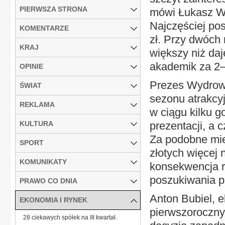
PIERWSZA STRONA
mówi Łukasz Wy
Najczęściej po
KOMENTARZE
zł. Przy dwóch 
KRAJ
większy niż da
akademik za 2–3
OPINIE
Prezes Wydrows
ŚWIAT
sezonu atrakcy
REKLAMA
w ciągu kilku 
KULTURA
prezentacji, a 
Za podobne mie
SPORT
złotych więcej 
KOMUNIKATY
konsekwencja r
poszukiwania p
PRAWO CO DNIA
Anton Bubiel, 
EKONOMIA I RYNEK
pierwszoroczny
28 ciekawych spółek na III kwartał.