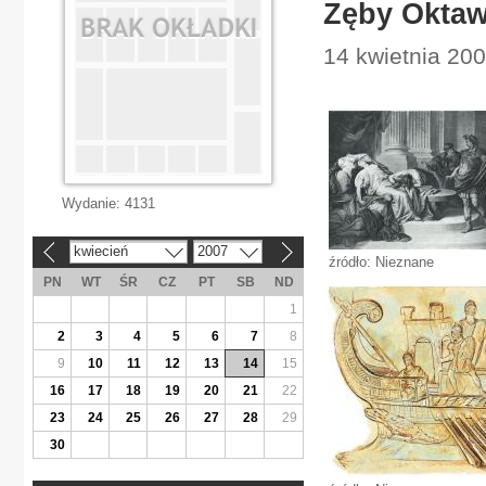
Zęby Oktaw
14 kwietnia 200
Wydanie:
4131
kwiecień
2007
«
»
źródło: Nieznane
PN
WT
ŚR
CZ
PT
SB
ND
1
2
3
4
5
6
7
8
9
10
11
12
13
14
15
16
17
18
19
20
21
22
23
24
25
26
27
28
29
30