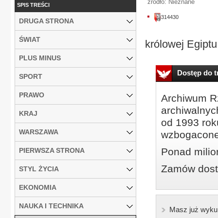
źródło: Nieznane
SPIS TREŚCI
314430
DRUGA STRONA
ŚWIAT
królowej Egiptu
PLUS MINUS
Dostęp do tr
SPORT
PRAWO
Archiwum Rz
archiwalnyc
KRAJ
od 1993 roku
WARSZAWA
wzbogacone
Ponad milio
PIERWSZA STRONA
Zamów dostę
STYL ŻYCIA
EKONOMIA
NAUKA I TECHNIKA
Masz już wyku