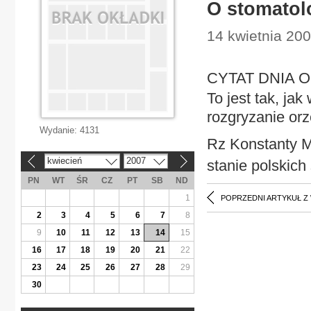
O stomatolo
14 kwietnia 200
CYTAT DNIA O s
To jest tak, ja
rozgryzanie or
Wydanie:
4131
Rz Konstanty M
kwiecień
2007
stanie polskich
«
»
PN
WT
ŚR
CZ
PT
SB
ND
1
POPRZEDNI ARTYKUŁ Z
2
3
4
5
6
7
8
9
10
11
12
13
14
15
16
17
18
19
20
21
22
23
24
25
26
27
28
29
30