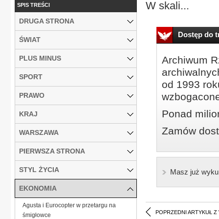
W skali...
SPIS TREŚCI
DRUGA STRONA
Dostęp do tr
ŚWIAT
PLUS MINUS
Archiwum Rz
archiwalnyc
SPORT
od 1993 roku
wzbogacone
PRAWO
Ponad milio
KRAJ
Zamów dostę
WARSZAWA
PIERWSZA STRONA
STYL ŻYCIA
Masz już wyku
EKONOMIA
Agusta i Eurocopter w przetargu na
POPRZEDNI ARTYKUŁ Z
śmigłowce