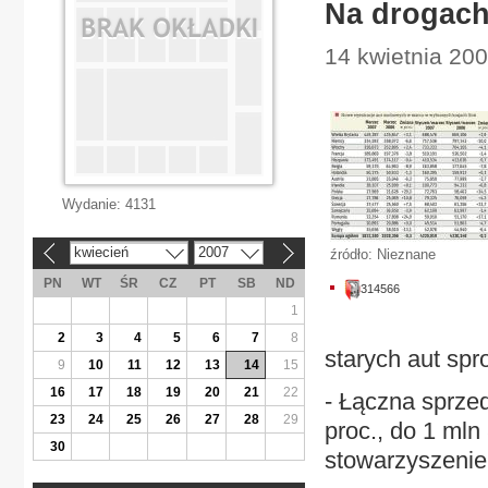
Na drogach
14 kwietnia 20
Wydanie:
4131
kwiecień
2007
źródło: Nieznane
«
»
PN
WT
ŚR
CZ
PT
SB
ND
314566
1
2
3
4
5
6
7
8
starych aut sp
9
10
11
12
13
14
15
16
17
18
19
20
21
22
- Łączna sprze
23
24
25
26
27
28
29
proc., do 1 mln
30
stowarzyszeni