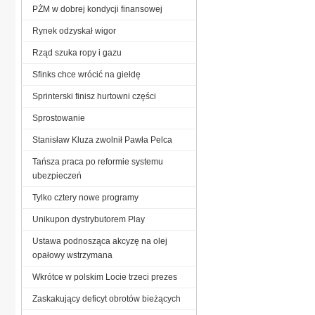
PŻM w dobrej kondycji finansowej
Rynek odzyskał wigor
Rząd szuka ropy i gazu
Sfinks chce wrócić na giełdę
Sprinterski finisz hurtowni części
Sprostowanie
Stanisław Kluza zwolnił Pawła Pelca
Tańsza praca po reformie systemu
ubezpieczeń
Tylko cztery nowe programy
Unikupon dystrybutorem Play
Ustawa podnosząca akcyzę na olej
opałowy wstrzymana
Wkrótce w polskim Locie trzeci prezes
Zaskakujący deficyt obrotów bieżących