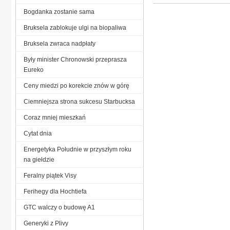
Bogdanka zostanie sama
Bruksela zablokuje ulgi na biopaliwa
Bruksela zwraca nadpłaty
Były minister Chronowski przeprasza
Eureko
Ceny miedzi po korekcie znów w górę
Ciemniejsza strona sukcesu Starbucksa
Coraz mniej mieszkań
Cytat dnia
Energetyka Południe w przyszłym roku
na giełdzie
Feralny piątek Visy
Ferihegy dla Hochtiefa
GTC walczy o budowę A1
Generyki z Plivy