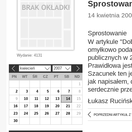
Sprostowan
14 kwietnia 200
Sprostowanie
W artykule "Dob
omyłkowo podał
Wydanie:
4131
publicznych w 
Prawidłowa jest
kwiecień
2007
«
»
Szacunek ten je
PN
WT
ŚR
CZ
PT
SB
ND
jak napisałem,
1
serdecznie prz
2
3
4
5
6
7
8
9
10
11
12
13
14
15
Łukasz Rucińsk
16
17
18
19
20
21
22
23
24
25
26
27
28
29
POPRZEDNI ARTYKUŁ Z
30