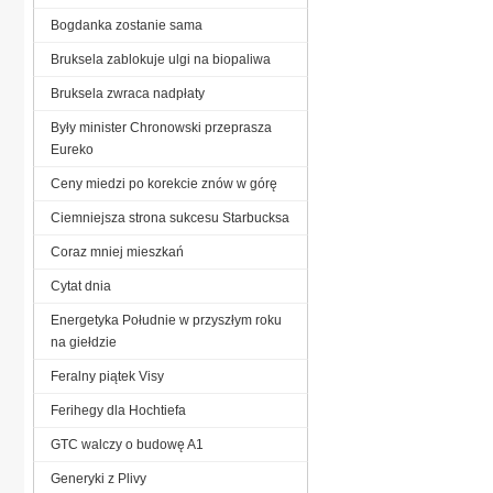
Bogdanka zostanie sama
Bruksela zablokuje ulgi na biopaliwa
Bruksela zwraca nadpłaty
Były minister Chronowski przeprasza
Eureko
Ceny miedzi po korekcie znów w górę
Ciemniejsza strona sukcesu Starbucksa
Coraz mniej mieszkań
Cytat dnia
Energetyka Południe w przyszłym roku
na giełdzie
Feralny piątek Visy
Ferihegy dla Hochtiefa
GTC walczy o budowę A1
Generyki z Plivy