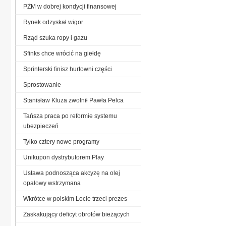
PŻM w dobrej kondycji finansowej
Rynek odzyskał wigor
Rząd szuka ropy i gazu
Sfinks chce wrócić na giełdę
Sprinterski finisz hurtowni części
Sprostowanie
Stanisław Kluza zwolnił Pawła Pelca
Tańsza praca po reformie systemu
ubezpieczeń
Tylko cztery nowe programy
Unikupon dystrybutorem Play
Ustawa podnosząca akcyzę na olej
opałowy wstrzymana
Wkrótce w polskim Locie trzeci prezes
Zaskakujący deficyt obrotów bieżących