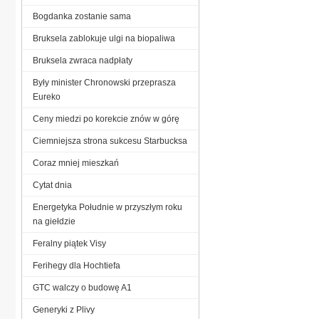
Bogdanka zostanie sama
Bruksela zablokuje ulgi na biopaliwa
Bruksela zwraca nadpłaty
Były minister Chronowski przeprasza
Eureko
Ceny miedzi po korekcie znów w górę
Ciemniejsza strona sukcesu Starbucksa
Coraz mniej mieszkań
Cytat dnia
Energetyka Południe w przyszłym roku
na giełdzie
Feralny piątek Visy
Ferihegy dla Hochtiefa
GTC walczy o budowę A1
Generyki z Plivy