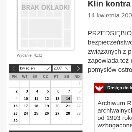
Klin kontr
14 kwietnia 200
PRZEDSIĘBIORC
bezpieczeństwo
związanych z p
Wydanie:
4131
zapowiada też 
kwiecień
2007
pomysłów ostroż
«
»
PN
WT
ŚR
CZ
PT
SB
ND
1
Dostęp do tr
2
3
4
5
6
7
8
9
10
11
12
13
14
15
Archiwum Rz
16
17
18
19
20
21
22
archiwalnyc
23
24
25
26
27
28
29
od 1993 roku
30
wzbogacone