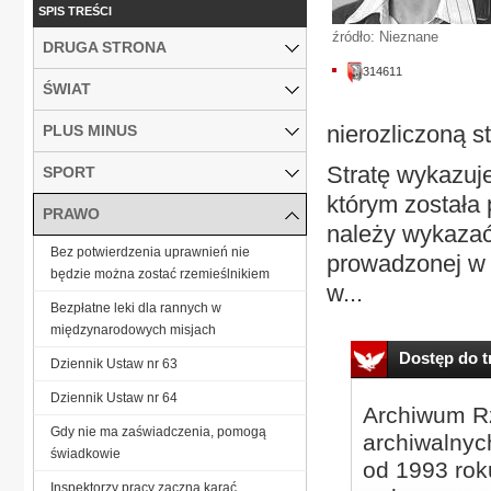
SPIS TREŚCI
źródło: Nieznane
DRUGA STRONA
314611
ŚWIAT
nierozliczoną st
PLUS MINUS
Stratę wykazuje
SPORT
którym została 
PRAWO
należy wykazać 
Bez potwierdzenia uprawnień nie
prowadzonej w t
będzie można zostać rzemieślnikiem
w...
Bezpłatne leki dla rannych w
międzynarodowych misjach
Dostęp do tr
Dziennik Ustaw nr 63
Dziennik Ustaw nr 64
Archiwum Rz
Gdy nie ma zaświadczenia, pomogą
archiwalnyc
świadkowie
od 1993 roku
Inspektorzy pracy zaczną karać