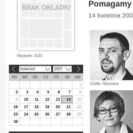
Pomagamy 
14 kwietnia 20
Wydanie:
4131
kwiecień
2007
«
»
PN
WT
ŚR
CZ
PT
SB
ND
źródło: Nieznane
1
2
3
4
5
6
7
8
9
10
11
12
13
14
15
16
17
18
19
20
21
22
23
24
25
26
27
28
29
30