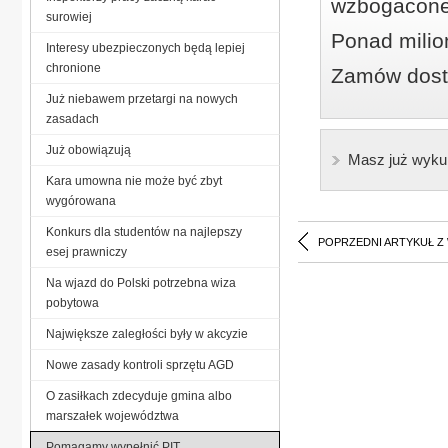
wzbogacone
surowiej
Ponad milio
Interesy ubezpieczonych będą lepiej
chronione
Zamów dostę
Już niebawem przetargi na nowych
zasadach
Już obowiązują
Masz już wyku
Kara umowna nie może być zbyt
wygórowana
Konkurs dla studentów na najlepszy
POPRZEDNI ARTYKUŁ Z
esej prawniczy
Na wjazd do Polski potrzebna wiza
pobytowa
Największe zaległości były w akcyzie
Nowe zasady kontroli sprzętu AGD
O zasiłkach zdecyduje gmina albo
marszałek województwa
Pomagamy wypełnić PIT