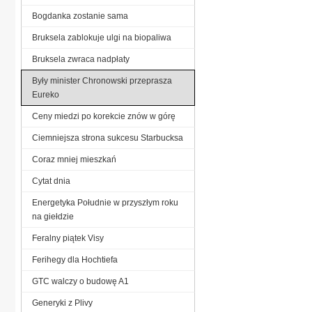
Bogdanka zostanie sama
Bruksela zablokuje ulgi na biopaliwa
Bruksela zwraca nadpłaty
Były minister Chronowski przeprasza
Eureko
Ceny miedzi po korekcie znów w górę
Ciemniejsza strona sukcesu Starbucksa
Coraz mniej mieszkań
Cytat dnia
Energetyka Południe w przyszłym roku
na giełdzie
Feralny piątek Visy
Ferihegy dla Hochtiefa
GTC walczy o budowę A1
Generyki z Plivy