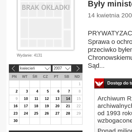
Były minis
14 kwietnia 200
PRYWATYZACJA 
Sprawa o ochro
przeciwko byłe
Wydanie:
4131
Chronowskiemu 
Sąd...
kwiecień
2007
«
»
PN
WT
ŚR
CZ
PT
SB
ND
Dostęp do tr
1
2
3
4
5
6
7
8
Archiwum Rz
9
10
11
12
13
14
15
archiwalnyc
16
17
18
19
20
21
22
od 1993 roku
23
24
25
26
27
28
29
wzbogacone
30
Ponad milio