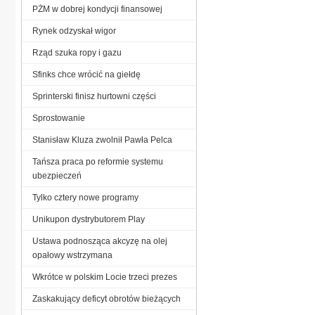
PŻM w dobrej kondycji finansowej
Rynek odzyskał wigor
Rząd szuka ropy i gazu
Sfinks chce wrócić na giełdę
Sprinterski finisz hurtowni części
Sprostowanie
Stanisław Kluza zwolnił Pawła Pelca
Tańsza praca po reformie systemu
ubezpieczeń
Tylko cztery nowe programy
Unikupon dystrybutorem Play
Ustawa podnosząca akcyzę na olej
opałowy wstrzymana
Wkrótce w polskim Locie trzeci prezes
Zaskakujący deficyt obrotów bieżących