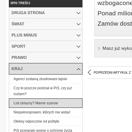
wzbogacone
SPIS TREŚCI
Ponad milio
DRUGA STRONA
Zamów dostę
ŚWIAT
PLUS MINUS
SPORT
Masz już wyku
PRAWO
KRAJ
POPRZEDNI ARTYKUŁ Z
Agenci zostaną zlustrowani tajnie
Czy to jeszcze podział w PiS, czy już
rozłam?
List żelazny? Marne szanse
Niepełnosprawni, których nie widać
Oleksy odpocznie od polityki
PiS przegrało wojnę o ochronę życia