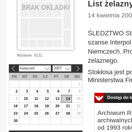
List żelaz
14 kwietnia 200
ŚLEDZTWO Stokł
szanse Interpol
Niemczech. Pro
Wydanie:
4131
żelaznego.
kwiecień
2007
«
»
Stokłosa jest 
PN
WT
ŚR
CZ
PT
SB
ND
Ministerstwa F
1
2
3
4
5
6
7
8
Dostęp do tr
9
10
11
12
13
14
15
16
17
18
19
20
21
22
Archiwum Rz
23
24
25
26
27
28
29
archiwalnyc
30
od 1993 roku