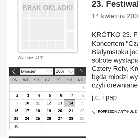
23. Festiwa
14 kwietnia 2007
KRÓTKO 23. Fes
Koncertem "Cza
Białymstoku je
Wydanie:
4131
sobotę wystąpi
Cztery Refy, Kr
kwiecień
2007
«
»
będą młodzi wy
PN
WT
ŚR
CZ
PT
SB
ND
czyli drewniane
1
2
3
4
5
6
7
8
j.c. i pap
9
10
11
12
13
14
15
16
17
18
19
20
21
22
POPRZEDNI ARTYKUŁ Z
23
24
25
26
27
28
29
30