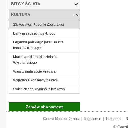
BITWY ŚWIATA
KULTURA
23. Festiwal Piosenki Żeglarskiej
Dziwna zapaść muzyki pop
Legenda polskiego jazzu, mistrz
tematów filmowych
Macierzanki i maki z zielnika
Wyspiańskiego
Wieś w malarstwie Praussa
Wyjadanie konserwy palcem
Świetlickiego kryminał z Krakowa
Zamów abonament
Gremi Media:
O nas
|
Regulamin
|
Reklama
|
N
© Copyr