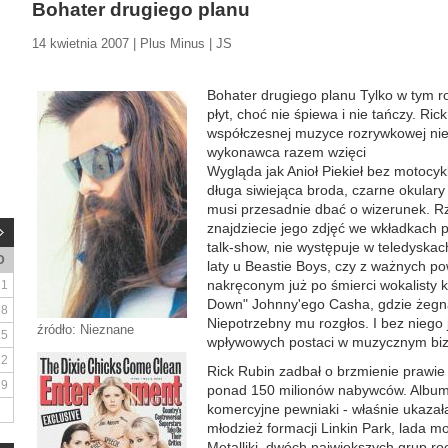
Bohater drugiego planu
14 kwietnia 2007 | Plus Minus | JS
Bohater drugiego planu Tylko w tym ro
płyt, choć nie śpiewa i nie tańczy. Ri
współczesnej muzyce rozrywkowej nier
wykonawca razem wzięci
Wygląda jak Anioł Piekieł bez motocykl
długa siwiejąca broda, czarne okulary 
musi przesadnie dbać o wizerunek. Rz
znajdziecie jego zdjęć we wkładkach pł
talk-show, nie występuje w teledyskach
D
laty u Beastie Boys, czy z ważnych p
nakręconym już po śmierci wokalisty 
1
Down" Johnny'ego Casha, gdzie żegna
8
Niepotrzebny mu rozgłos. I bez niego j
źródło: Nieznane
15
wpływowych postaci w muzycznym biz
22
Rick Rubin zadbał o brzmienie prawie 
29
ponad 150 milionów nabywców. Album
komercyjne pewniaki - właśnie ukazała
młodzież formacji Linkin Park, lada m
Metalliki, dwóch największych grup ro