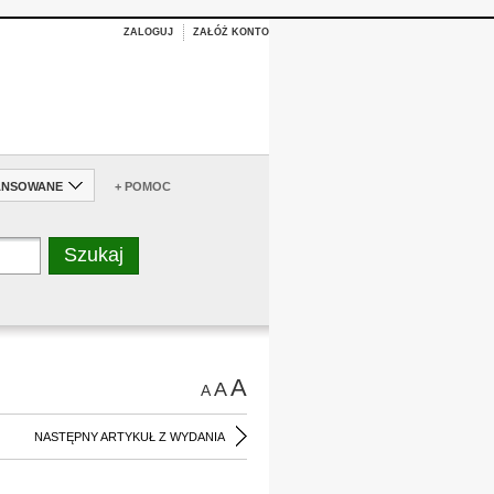
ZALOGUJ
ZAŁÓŻ KONTO
ANSOWANE
+ POMOC
A
A
A
NASTĘPNY ARTYKUŁ Z WYDANIA