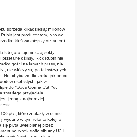
ku sprzeda kilkadziesiąt milionów
ck Rubin jest producentem, a to we
zadko ktoś ważniejszy niż autor i
a lub guru tajemniczej sekty -
i przetarte dżinsy. Rick Rubin nie
adko gości na łamach prasy, nie
yt, nie włóczy się po telewizyjnych
. No, chyba że dla żartu, jak przed
owodów osobistych, jak w
klipie do "Gods Gonna Cut You
 zmarłego przyjaciela.
est jedną z najbardziej
nesie.
100 płyt, które znalazły w sumie
y wydane w tym roku to kolejne
 się płyta uwielbianej przez
oment na rynek trafią albumy U2 i
ckowych świata, oraz płyta z