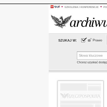
SZKOLENIA I KONFERENCJE
PO
Prawo
SZUKAJ W:
Chcesz uzyskać dostę