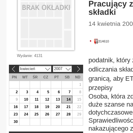
Pracujący z
składki
14 kwietnia 200
314610
Wydanie:
4131
podatnik, któr
odliczania skł
kwiecień
2007
«
»
granicą, aby E
PN
WT
ŚR
CZ
PT
SB
ND
1
przepisy
2
3
4
5
6
7
8
Osoba, która z
9
10
11
12
13
14
15
duże szanse na
16
17
18
19
20
21
22
dotychczasowe 
23
24
25
26
27
28
29
Sprawiedliwośc
30
nakazującego z