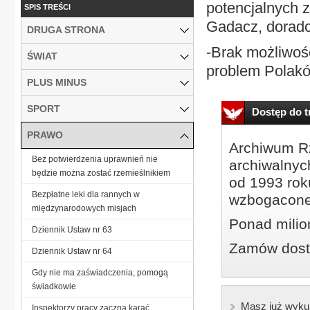
potencjalnych 
SPIS TREŚCI
Gadacz, dorad
DRUGA STRONA
-Brak możliwośc
ŚWIAT
problem Polakó
PLUS MINUS
SPORT
Dostęp do tr
PRAWO
Archiwum Rz
Bez potwierdzenia uprawnień nie
archiwalnyc
będzie można zostać rzemieślnikiem
od 1993 roku
Bezpłatne leki dla rannych w
wzbogacone
międzynarodowych misjach
Ponad milio
Dziennik Ustaw nr 63
Zamów dostę
Dziennik Ustaw nr 64
Gdy nie ma zaświadczenia, pomogą
świadkowie
Masz już wyku
Inspektorzy pracy zaczną karać