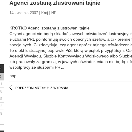
Agenci zostaną zlustrowani tajnie
14 kwietnia 2007 | Kraj | NP
KRÓTKO Agenci zostaną zlustrowani tajnie
Czynni agenci nie będą składać jawnych oświadczeń lustracyjnyc
służbami PRL poinformują swoich obecnych szefów, a ci - premier
specjalnych. Ci zdecydują, czy agent oprócz tajnego oświadczenia 
To efekt lustracyjnej poprawki PiS, którą w piątek przyjął Sejm. O
Agencji Wywiadu, Służbie Kontrwywiadu Wojskowego albo Służbi
lub pracowały za granicą, w jawnych oświadczeniach nie będą in
współpracy ze służbami PRL.
pap
D
1
POPRZEDNI ARTYKUŁ Z WYDANIA
8
15
22
29