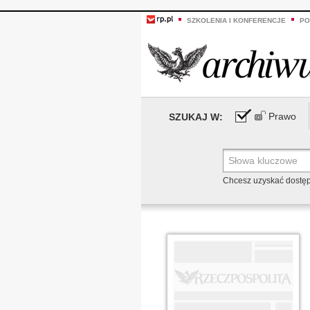
SZKOLENIA I KONFERENCJE
PO
Prawo
SZUKAJ W:
Chcesz uzyskać dostę