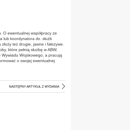
h. O ewentualnej współpracy ze
a lub koordynatora ds. służb
złoży też drugie, jawne i fałszywe.
soby, które pełnią służbę w ABW,
e Wywiadu Wojskowego, a pracują
formować o swojej ewentualnej
NASTĘPNY ARTYKUŁ Z WYDANIA