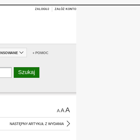
ZALOGUJ
ZAŁÓŻ KONTO
ANSOWANE
+ POMOC
A
A
A
NASTĘPNY ARTYKUŁ Z WYDANIA