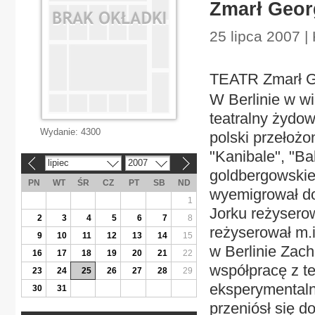
Zmarł Geor
25 lipca 2007 | 
TEATR Zmarł G
W Berlinie w wi
teatralny żydo
Wydanie:
4300
polski przełożo
"Kanibale", "Ba
lipiec
2007
«
»
goldbergowskie
PN
WT
ŚR
CZ
PT
SB
ND
wyemigrował do
1
Jorku reżyserow
2
3
4
5
6
7
8
reżyserował m.i
9
10
11
12
13
14
15
w Berlinie Zac
16
17
18
19
20
21
22
współpracę z te
23
24
25
26
27
28
29
eksperymentaln
30
31
przeniósł się d