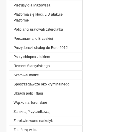
Piętrusy dla Mazowsza
Platforma się kłóci, LiD atakuje
Platformę
Policjanci uratowali czterolatka
Porozmawiaj o Brzeskiej
Prezydencki strateg do Euro 2012
Psoty chłopca z łukiem
Remont Starzyńskiego
Skatował matkę
Spostrzegawcze oko kryminalnego
Ukradli policji flagi
Wąsko na Toruńskiej
Zamkną Przyczółkową
Zarekwirowano narkotyki
Zatańczą w Izraelu