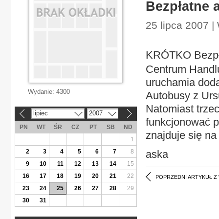
Bezpłatne 
25 lipca 2007 |
KRÓTKO Bezpła
Centrum Handlu
uruchamia doda
Wydanie:
4300
Autobusy z Urs
Natomiast trzec
lipiec
2007
«
»
funkcjonować p
PN
WT
ŚR
CZ
PT
SB
ND
znajduje się n
1
2
3
4
5
6
7
8
aska
9
10
11
12
13
14
15
16
17
18
19
20
21
22
POPRZEDNI ARTYKUŁ Z
23
24
25
26
27
28
29
30
31